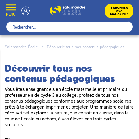
Skip
to
École
S’ABONNER
AUX
content
MENU
MAGAZINES
Rechercher :
Salamandre École
>
Découvrir tous nos contenus pédagogiques
Découvrir tous nos
contenus pédagogiques
Vous êtes enseignant·e·s en école maternelle et primaire ou
professeur·e·s de cycle 3 au collège, profitez de tous nos
contenus pédagogiques conformes aux programmes scolaires
prêts à télécharger, imprimer et projeter. Une manière de faire
découvrir et explorer la nature, que ce soit en classe, dans la
cour de l’école ou dehors, à vos élèves des trois cycles
scolaires.