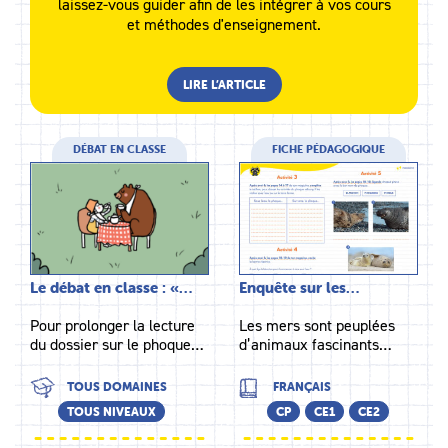
laissez-vous guider afin de les intégrer à vos cours
et méthodes d'enseignement.
LIRE L’ARTICLE
DÉBAT EN CLASSE
FICHE PÉDAGOGIQUE
Le débat en classe : «…
Enquête sur les…
Pour prolonger la lecture
Les mers sont peuplées
du dossier sur le phoque…
d’animaux fascinants…
TOUS DOMAINES
FRANÇAIS
TOUS NIVEAUX
CP
CE1
CE2