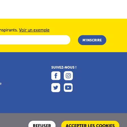
nspirants.
Voir un exemple
SUIVEZ-NOUS !
e
e
REFUSER
ACCEPTER LES COOKIES