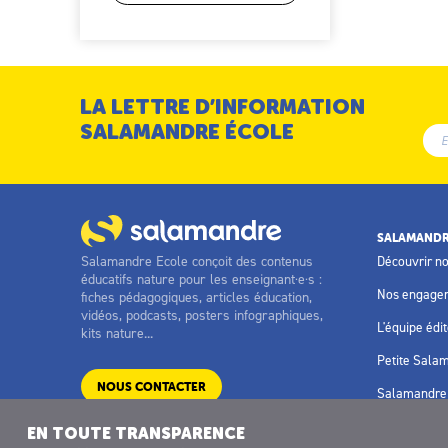
LA LETTRE D’INFORMATION
SALAMANDRE ÉCOLE
SALAMANDR
Salamandre Ecole conçoit des contenus
Découvrir n
éducatifs nature pour les enseignant·e·s :
Nos engage
fiches pédagogiques, articles éducation,
vidéos, podcasts, posters infographiques,
L'équipe édit
kits nature...
Petite Sala
NOUS CONTACTER
Salamandre 
EN TOUTE TRANSPARENCE