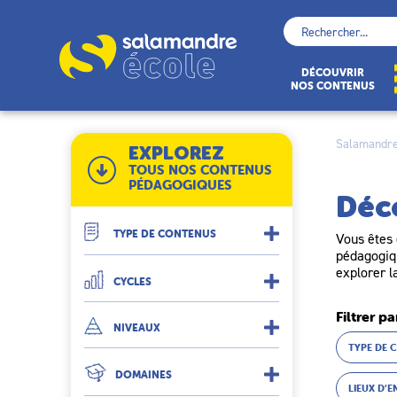
Skip
to
Rechercher :
content
École
DÉCOUVRIR
NOS CONTENUS
Salamandre
EXPLOREZ
TOUS NOS CONTENUS
PÉDAGOGIQUES
Déc
TYPE DE CONTENUS
Vous êtes 
pédagogiqu
explorer l
CYCLES
Filtrer pa
NIVEAUX
TYPE DE 
DOMAINES
LIEUX D’