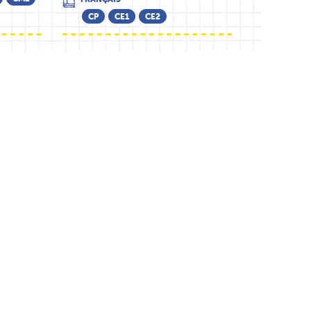
CP
CE1
CE2