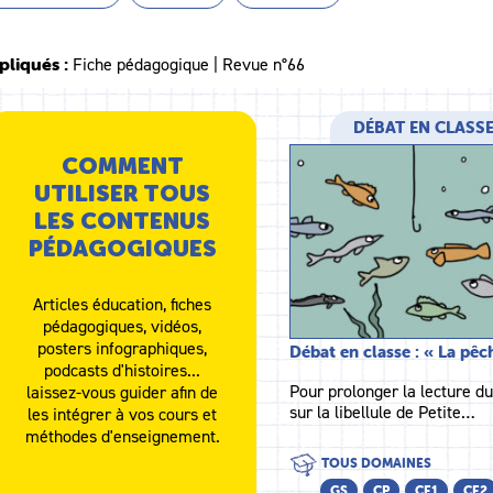
pliqués :
Fiche pédagogique | Revue n°66
DÉBAT EN CLASS
COMMENT
UTILISER TOUS
LES CONTENUS
PÉDAGOGIQUES
Articles éducation, fiches
pédagogiques, vidéos,
posters infographiques,
Débat en classe : « La pê
podcasts d'histoires...
Pour prolonger la lecture du
laissez-vous guider afin de
sur la libellule de Petite…
les intégrer à vos cours et
méthodes d'enseignement.
TOUS DOMAINES
GS
CP
CE1
CE2