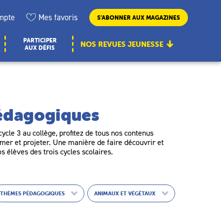
mpte
Mes favoris
S’ABONNER AUX MAGAZINES
PARTICIPER
NOS REVUES JEUNESSE
AUX DÉFIS
pédagogiques
ycle 3 au collège, profitez de tous nos contenus
er et projeter. Une manière de faire découvrir et
os élèves des trois cycles scolaires.
THÈMES PÉDAGOGIQUES
ANIMAUX ET VÉGÉTAUX