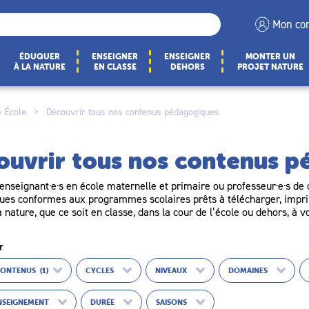
Mon co
ÉDUQUER
ENSEIGNER
ENSEIGNER
MONTER UN
À LA NATURE
EN CLASSE
DEHORS
PROJET NATURE
 École
>
Découvrir tous nos contenus pédagogiques
ouvrir tous nos contenus 
enseignant·e·s en école maternelle et primaire ou professeur·e·s de c
es conformes aux programmes scolaires prêts à télécharger, imprim
a nature, que ce soit en classe, dans la cour de l’école ou dehors, à v
r
CONTENUS
(1)
CYCLES
NIVEAUX
DOMAINES
ENSEIGNEMENT
DURÉE
SAISONS