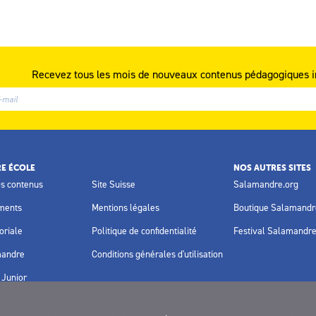
Recevez tous les mois de nouveaux contenus pédagogiques i
E ÉCOLE
NOS AUTRES SITES
os contenus
Site Suisse
Salamandre.org
ments
Mentions légales
Boutique Salamandr
oriale
Politique de confidentialité
Festival Salamandr
mandre
Conditions générales d'utilisation
Junior