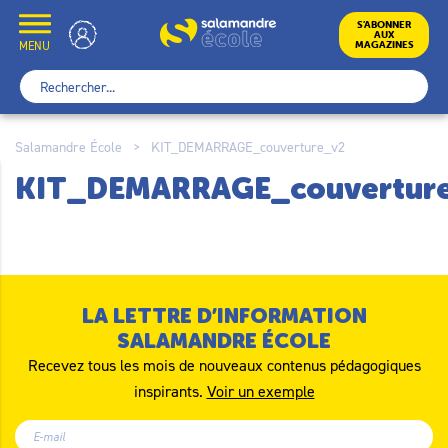
Skip
to
École
S’ABONNER
AUX
content
MENU
MAGAZINES
Rechercher :
Salamandre École
>
KIT_DEMARRAGE_couverture_v2
KIT_DEMARRAGE_couvertur
LA LETTRE D’INFORMATION
SALAMANDRE ÉCOLE
Recevez tous les mois de nouveaux contenus pédagogiques
inspirants.
Voir un exemple