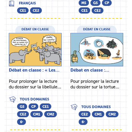
MS
GS
CP
FRANÇAIS
CE1
CE2
CE1
CE2
DÉBAT EN CLASSE
DÉBAT EN CLASSE
Débat en classe : « Les…
Débat en classe :…
Pour prolonger la lecture
Pour prolonger la lecture
du dossier sur la libellule…
du dossier sur la tortue…
TOUS DOMAINES
GS
CP
CE1
TOUS DOMAINES
CE2
CM1
CM2
CE2
CM1
CM2
6ᵉ
6ᵉ