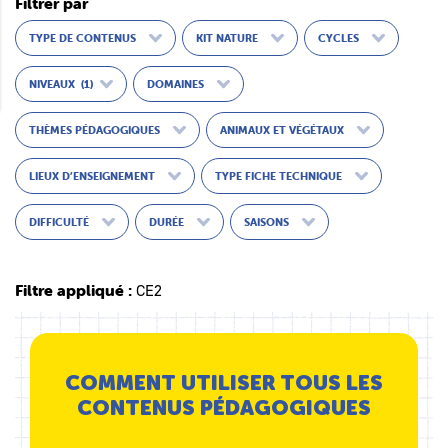
Filtrer par
TYPE DE CONTENUS
KIT NATURE
CYCLES
NIVEAUX
(1)
DOMAINES
THÈMES PÉDAGOGIQUES
ANIMAUX ET VÉGÉTAUX
LIEUX D’ENSEIGNEMENT
TYPE FICHE TECHNIQUE
DIFFICULTÉ
DURÉE
SAISONS
Filtre appliqué :
CE2
COMMENT UTILISER TOUS LES
CONTENUS PÉDAGOGIQUES