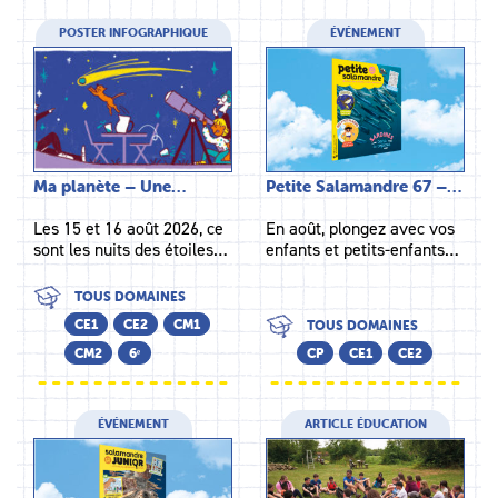
POSTER INFOGRAPHIQUE
ÉVÉNEMENT
Ma planète – Une…
Petite Salamandre 67 –…
Les 15 et 16 août 2026, ce
En août, plongez avec vos
sont les nuits des étoiles…
enfants et petits-enfants…
TOUS DOMAINES
CE1
CE2
CM1
TOUS DOMAINES
CM2
6ᵉ
CP
CE1
CE2
ÉVÉNEMENT
ARTICLE ÉDUCATION