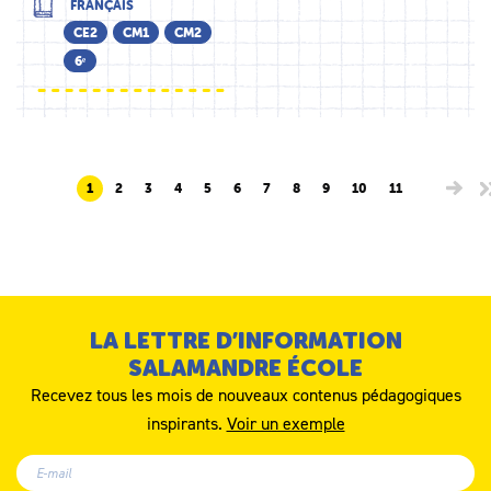
FRANÇAIS
CE2
CM1
CM2
6ᵉ
1
2
3
4
5
6
7
8
9
10
11
LA LETTRE D’INFORMATION
SALAMANDRE ÉCOLE
Recevez tous les mois de nouveaux contenus pédagogiques
inspirants.
Voir un exemple