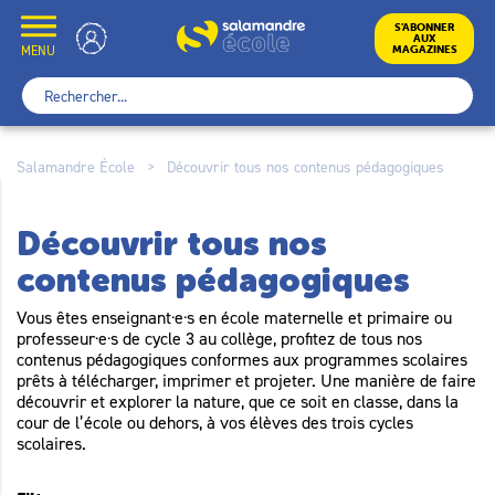
Skip
to
École
S’ABONNER
AUX
content
MENU
MAGAZINES
Rechercher :
Salamandre École
>
Découvrir tous nos contenus pédagogiques
Découvrir tous nos
contenus pédagogiques
Vous êtes enseignant·e·s en école maternelle et primaire ou
professeur·e·s de cycle 3 au collège, profitez de tous nos
contenus pédagogiques conformes aux programmes scolaires
prêts à télécharger, imprimer et projeter. Une manière de faire
découvrir et explorer la nature, que ce soit en classe, dans la
cour de l’école ou dehors, à vos élèves des trois cycles
scolaires.