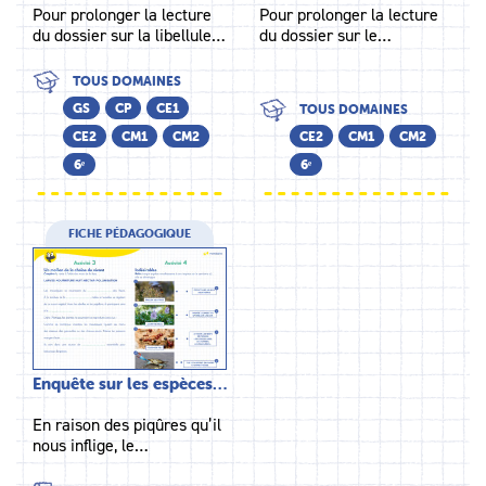
Pour prolonger la lecture
Pour prolonger la lecture
du dossier sur la libellule…
du dossier sur le…
TOUS DOMAINES
GS
CP
CE1
TOUS DOMAINES
CE2
CM1
CM2
CE2
CM1
CM2
6ᵉ
6ᵉ
FICHE PÉDAGOGIQUE
Enquête sur les espèces…
En raison des piqûres qu’il
nous inflige, le…