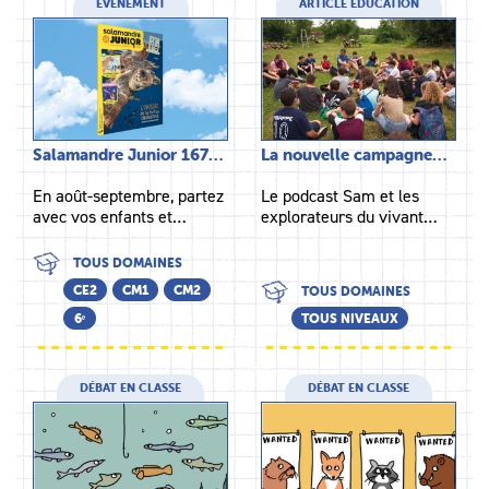
ÉVÉNEMENT
ARTICLE ÉDUCATION
Salamandre Junior 167…
La nouvelle campagne…
En août-septembre, partez
Le podcast Sam et les
avec vos enfants et…
explorateurs du vivant…
TOUS DOMAINES
CE2
CM1
CM2
TOUS DOMAINES
6ᵉ
TOUS NIVEAUX
DÉBAT EN CLASSE
DÉBAT EN CLASSE