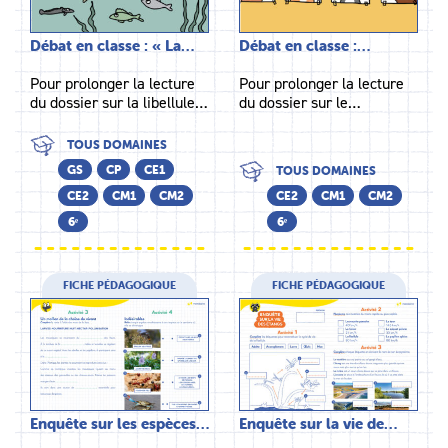
Débat en classe : « La…
Débat en classe :…
Pour prolonger la lecture
Pour prolonger la lecture
du dossier sur la libellule…
du dossier sur le…
TOUS DOMAINES
GS
CP
CE1
TOUS DOMAINES
CE2
CM1
CM2
CE2
CM1
CM2
6ᵉ
6ᵉ
FICHE PÉDAGOGIQUE
FICHE PÉDAGOGIQUE
Enquête sur les espèces…
Enquête sur la vie de…