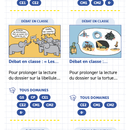
CE1
CE2
CM1
CM2
6ᵉ
DÉBAT EN CLASSE
DÉBAT EN CLASSE
Débat en classe : « Les…
Débat en classe :…
Pour prolonger la lecture
Pour prolonger la lecture
du dossier sur la libellule…
du dossier sur la tortue…
TOUS DOMAINES
GS
CP
CE1
TOUS DOMAINES
CE2
CM1
CM2
CE2
CM1
CM2
6ᵉ
6ᵉ