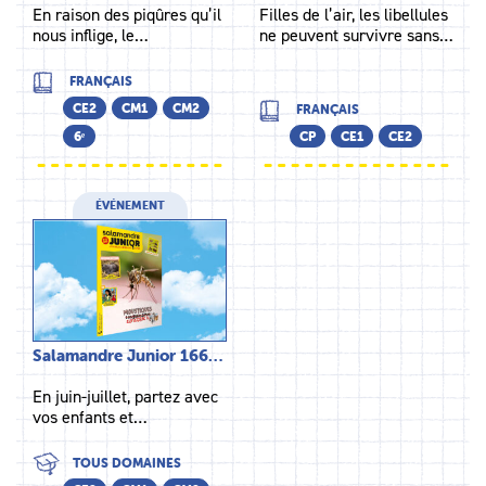
En raison des piqûres qu’il
Filles de l’air, les libellules
nous inflige, le…
ne peuvent survivre sans…
FRANÇAIS
CE2
CM1
CM2
FRANÇAIS
6ᵉ
CP
CE1
CE2
ÉVÉNEMENT
Salamandre Junior 166…
En juin-juillet, partez avec
vos enfants et…
TOUS DOMAINES