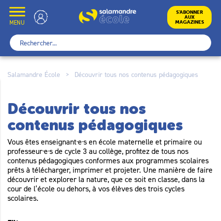
Skip
to
École
S’ABONNER
AUX
content
MENU
MAGAZINES
Rechercher :
Salamandre École
>
Découvrir tous nos contenus pédagogiques
Découvrir tous nos
contenus pédagogiques
Vous êtes enseignant·e·s en école maternelle et primaire ou
professeur·e·s de cycle 3 au collège, profitez de tous nos
contenus pédagogiques conformes aux programmes scolaires
prêts à télécharger, imprimer et projeter. Une manière de faire
découvrir et explorer la nature, que ce soit en classe, dans la
cour de l’école ou dehors, à vos élèves des trois cycles
scolaires.