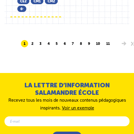
CE2
CM1
CM2
6ᵉ
1
2
3
4
5
6
7
8
9
10
11
LA LETTRE D’INFORMATION
SALAMANDRE ÉCOLE
Recevez tous les mois de nouveaux contenus pédagogiques
inspirants.
Voir un exemple