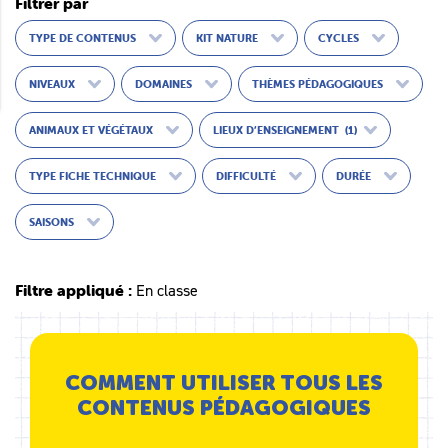
Filtrer par
TYPE DE CONTENUS
KIT NATURE
CYCLES
NIVEAUX
DOMAINES
THÈMES PÉDAGOGIQUES
ANIMAUX ET VÉGÉTAUX
LIEUX D’ENSEIGNEMENT
(1)
TYPE FICHE TECHNIQUE
DIFFICULTÉ
DURÉE
SAISONS
Filtre appliqué :
En classe
COMMENT UTILISER TOUS LES
CONTENUS PÉDAGOGIQUES