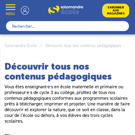
Skip
to
École
S’ABONNER
AUX
content
MENU
MAGAZINES
Rechercher :
Salamandre École
>
Découvrir tous nos contenus pédagogiques
Découvrir tous nos
contenus pédagogiques
Vous êtes enseignant·e·s en école maternelle et primaire ou
professeur·e·s de cycle 3 au collège, profitez de tous nos
contenus pédagogiques conformes aux programmes scolaires
prêts à télécharger, imprimer et projeter. Une manière de faire
découvrir et explorer la nature, que ce soit en classe, dans la
cour de l’école ou dehors, à vos élèves des trois cycles
scolaires.