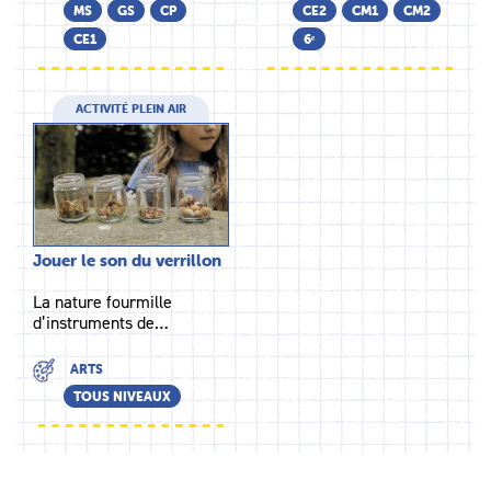
MS
GS
CP
CE2
CM1
CM2
CE1
6ᵉ
ACTIVITÉ PLEIN AIR
Jouer le son du verrillon
La nature fourmille
d’instruments de…
ARTS
TOUS NIVEAUX