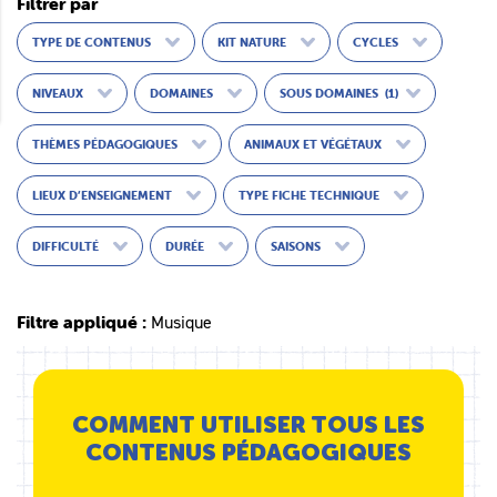
Filtrer par
TYPE DE CONTENUS
KIT NATURE
CYCLES
NIVEAUX
DOMAINES
SOUS DOMAINES
(1)
THÈMES PÉDAGOGIQUES
ANIMAUX ET VÉGÉTAUX
LIEUX D’ENSEIGNEMENT
TYPE FICHE TECHNIQUE
DIFFICULTÉ
DURÉE
SAISONS
Filtre appliqué :
Musique
COMMENT UTILISER TOUS LES
CONTENUS PÉDAGOGIQUES