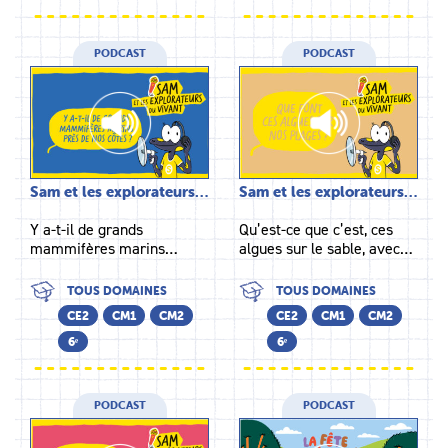
PODCAST
PODCAST
Sam et les explorateurs…
Sam et les explorateurs…
Y a-t-il de grands
Qu’est-ce que c’est, ces
mammifères marins…
algues sur le sable, avec…
TOUS DOMAINES
TOUS DOMAINES
CE2
CM1
CM2
CE2
CM1
CM2
6ᵉ
6ᵉ
PODCAST
PODCAST