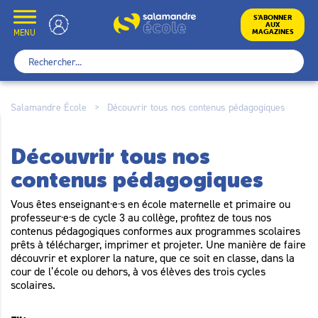
Skip
to
École
S’ABONNER
AUX
content
MENU
MAGAZINES
Rechercher :
Salamandre École
>
Découvrir tous nos contenus pédagogiques
Découvrir tous nos
contenus pédagogiques
Vous êtes enseignant·e·s en école maternelle et primaire ou
professeur·e·s de cycle 3 au collège, profitez de tous nos
contenus pédagogiques conformes aux programmes scolaires
prêts à télécharger, imprimer et projeter. Une manière de faire
découvrir et explorer la nature, que ce soit en classe, dans la
cour de l’école ou dehors, à vos élèves des trois cycles
scolaires.