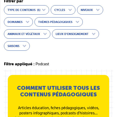
Filtrer par
TYPE DE CONTENUS
(1)
CYCLES
NIVEAUX
DOMAINES
THÈMES PÉDAGOGIQUES
ANIMAUX ET VÉGÉTAUX
LIEUX D’ENSEIGNEMENT
SAISONS
Filtre appliqué :
Podcast
COMMENT UTILISER TOUS LES
CONTENUS PÉDAGOGIQUES
Articles éducation, fiches pédagogiques, vidéos,
posters infographiques, podcasts d'histoires...