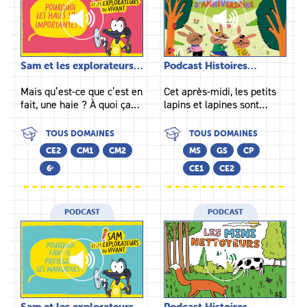
Sam et les explorateurs…
Podcast Histoires…
Mais qu’est-ce que c’est en
Cet après-midi, les petits
fait, une haie ? À quoi ça…
lapins et lapines sont…
TOUS DOMAINES
TOUS DOMAINES
CE2
CM1
CM2
MS
GS
CP
6ᵉ
CE1
CE2
PODCAST
PODCAST
Sam et les explorateurs…
Podcast Histoires…