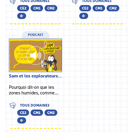
TOUS DOMAINES
TOUS DOMAINES
CE2
CM1
CM2
CE2
CM1
CM2
6ᵉ
6ᵉ
PODCAST
Sam et les explorateurs…
Pourquoi dit-on que les
zones humides, comme…
TOUS DOMAINES
CE2
CM1
CM2
6ᵉ