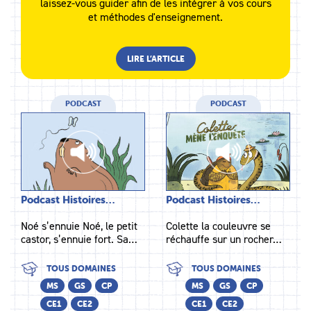
laissez-vous guider afin de les intégrer à vos cours
et méthodes d'enseignement.
LIRE L’ARTICLE
PODCAST
PODCAST
Podcast Histoires…
Podcast Histoires…
Noé s’ennuie Noé, le petit
Colette la couleuvre se
castor, s’ennuie fort. Sa…
réchauffe sur un rocher…
TOUS DOMAINES
TOUS DOMAINES
MS
GS
CP
MS
GS
CP
CE1
CE2
CE1
CE2