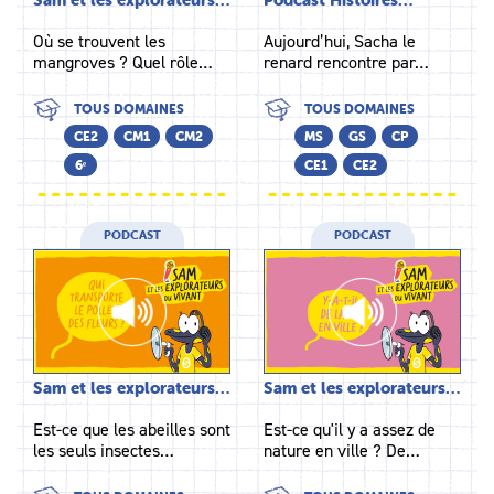
Où se trouvent les
Aujourd’hui, Sacha le
mangroves ? Quel rôle…
renard rencontre par…
TOUS DOMAINES
TOUS DOMAINES
CE2
CM1
CM2
MS
GS
CP
6ᵉ
CE1
CE2
PODCAST
PODCAST
Sam et les explorateurs…
Sam et les explorateurs…
Est-ce que les abeilles sont
Est-ce qu'il y a assez de
les seuls insectes…
nature en ville ? De…