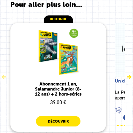
Pour aller plus loin...
BOUTIQUE
Un dessin
Abonnement 1 an,
Salamandre Junior (8-
La Petit
12 ans) + 2 hors-séries
apprendr
39.00 €
TOU
TOU
DÉCOUVRIR