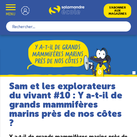
Skip
to
École
S’ABONNER
AUX
content
MENU
MAGAZINES
Rechercher :
Sam et les explorateurs
du vivant #10 : Y a-t-il de
grands mammifères
marins près de nos côtes
?
Y a-t-il de grands mammifères marins près de