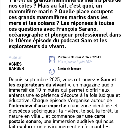
nos côtes ? Mais au fait, c’est quoi, un
mammifère marin ? Quelle place occupent
ces grands mammifères marins dans les
mers et les océans ? Les réponses à toutes
ces questions avec François Sarano,
océanographe et plongeur professionnel dans
le 10ème épisode du podcast
Sam et les
explorateurs du vivant
.
Auteur
Publié le 31 mai 2026 à 22h11
Mis à jour le 3 juin 2026
AGNES
BARBER
3 min de lecture
« Sam et
Depuis septembre 2025, vous retrouvez
les explorateurs du vivant »
, un magazine audio
immersif de 10 minutes qui permet d’offrir aux
enfants une expérience d'écoute à la fois ludique et
éducative. Chaque épisode s’organise autour de
l’interview d’un.e expert.e
d’une zone identifiée et
d’espèces spécifiques : la rivière, le sol, la forêt, la
une carte
nature en ville… et commence par
postale sonore
, une immersion auditive qui nous
fait explorer un environnement en fermant les