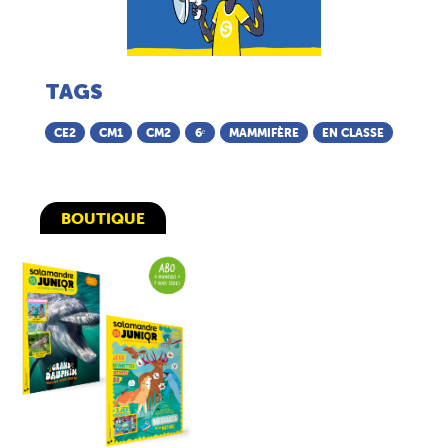
TAGS
CE2
CM1
CM2
6ᵉ
MAMMIFÈRE
EN CLASSE
BOUTIQUE