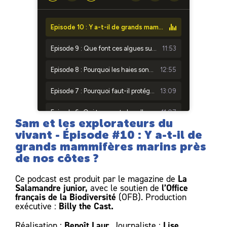
Sam et les explorateurs du
vivant - Épisode #10 : Y a-t-il de
grands mammifères marins près
de nos côtes ?
La
Ce podcast est produit par le magazine de
Salamandre junior,
l’Office
avec le soutien de
français de la Biodiversité
(OFB). Production
Billy the Cast.
exécutive :
Benoît Laur.
Lise
Réalisation :
Journaliste :