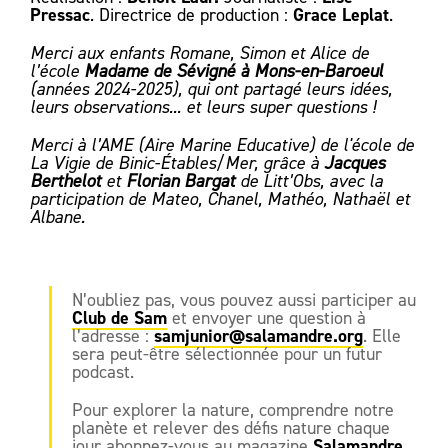
Pressac
Grace Leplat
. Directrice de production :
.
Merci aux enfants Romane, Simon et Alice de
l’école
Madame de Sévigné à Mons-en-Baroeul
(années 2024-2025), qui ont partagé leurs idées,
leurs observations... et leurs super questions !
Merci à l’AME (Aire Marine Educative) de l'école de
La Vigie de Binic-Étables/Mer, grâce à
Jacques
Berthelot
et
Florian Bargat
de Litt’Obs, avec la
participation de Mateo, Chanel, Mathéo, Nathaël et
Albane.
N’oubliez pas, vous pouvez aussi participer au
Club de Sam
et envoyer une question à
samjunior@salamandre.org
l’adresse :
. Elle
sera peut-être sélectionnée pour un futur
podcast.
Pour explorer la nature, comprendre notre
planète et relever des défis nature chaque
Salamandre
jour abonnez-vous au magazine