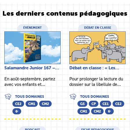
Les derniers contenus pédagogiques
ÉVÉNEMENT
DÉBAT EN CLASSE
Salamandre Junior 167 –…
Débat en classe : « Les…
En août-septembre, partez
Pour prolonger la lecture du
avec vos enfants et…
dossier sur la libellule de…
TOUS DOMAINES
TOUS DOMAINES
CE2
CM1
CM2
GS
CP
CE1
CE2
6ᵉ
CM1
CM2
6ᵉ
PODCAST
FICHE PÉDAGOGIQUE