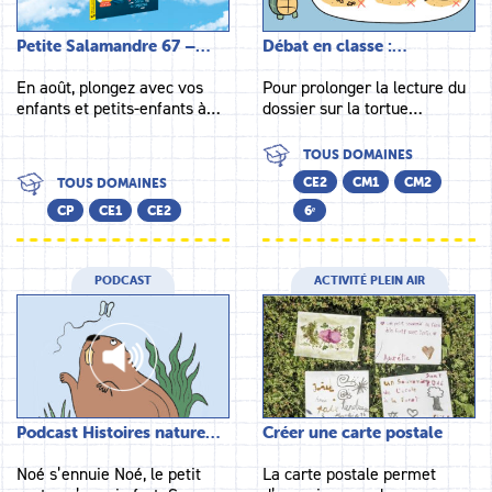
Petite Salamandre 67 –…
Débat en classe :…
En août, plongez avec vos
Pour prolonger la lecture du
enfants et petits-enfants à…
dossier sur la tortue…
TOUS DOMAINES
CE2
CM1
CM2
TOUS DOMAINES
CP
CE1
CE2
6ᵉ
PODCAST
ACTIVITÉ PLEIN AIR
Podcast Histoires nature…
Créer une carte postale
Noé s’ennuie Noé, le petit
La carte postale permet