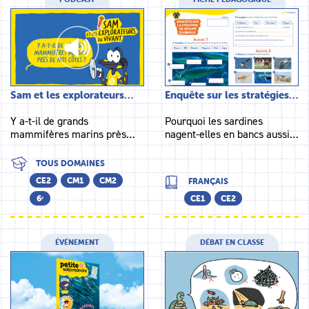
Sam et les explorateurs…
Enquête sur les stratégies…
Y a-t-il de grands
Pourquoi les sardines
mammifères marins près…
nagent-elles en bancs aussi…
TOUS DOMAINES
CE2
CM1
CM2
FRANÇAIS
6ᵉ
CE1
CE2
ÉVÉNEMENT
DÉBAT EN CLASSE