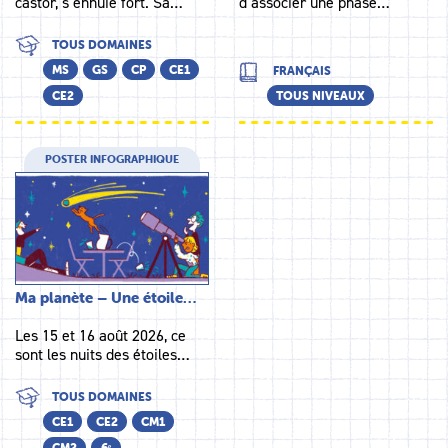
castor, s’ennuie fort. Sa…
d’associer une phase…
TOUS DOMAINES
MS
GS
CP
CE1
FRANÇAIS
CE2
TOUS NIVEAUX
POSTER INFOGRAPHIQUE
Ma planète – Une étoile…
Les 15 et 16 août 2026, ce
sont les nuits des étoiles…
TOUS DOMAINES
CE1
CE2
CM1
CM2
6ᵉ