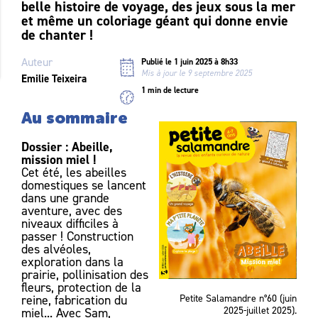
belle histoire de voyage, des jeux sous la mer
et même un coloriage géant qui donne envie
de chanter !
Auteur
Publié le 1 juin 2025 à 8h33
Mis à jour le 9 septembre 2025
Emilie Teixeira
1 min de lecture
Au sommaire
Dossier : Abeille,
mission miel !
Cet été, les abeilles
domestiques se lancent
dans une grande
aventure, avec des
niveaux difficiles à
passer ! Construction
des alvéoles,
exploration dans la
prairie, pollinisation des
fleurs, protection de la
Petite Salamandre n°60 (juin
reine, fabrication du
2025-juillet 2025).
miel... Avec Sam,