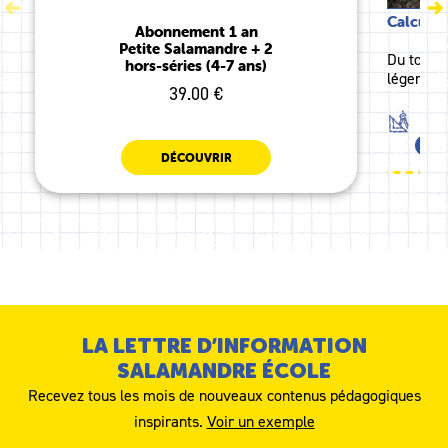
Calculer
Abonnement 1 an
Petite Salamandre + 2
Du tout p
hors-séries (4-7 ans)
léger à 
39.00 €
MAT
TOU
DÉCOUVRIR
LA LETTRE D’INFORMATION
SALAMANDRE ÉCOLE
Recevez tous les mois de nouveaux contenus pédagogiques
inspirants.
Voir un exemple