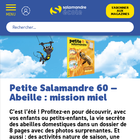
Skip
to
École
S’ABONNER
AUX
content
MENU
MAGAZINES
Rechercher :
Petite Salamandre 60 –
Abeille : mission miel
C’est l’été ! Profitez-en pour découvrir, avec
vos enfants ou petits-enfants, la vie secrète
des abeilles domestiques dans un dossier de
8 pages avec des photos surprenantes. Et
aussi : des activités nature de saison, une