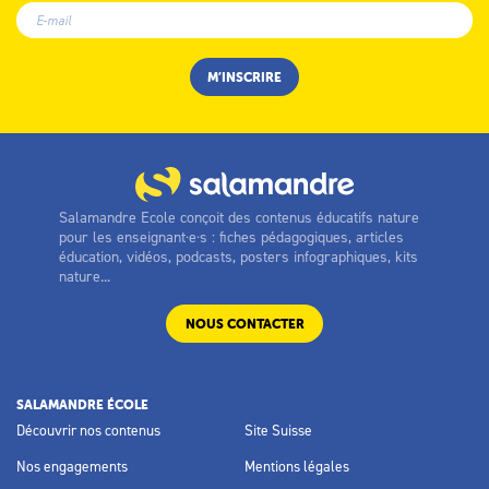
Salamandre Ecole conçoit des contenus éducatifs nature
pour les enseignant·e·s : fiches pédagogiques, articles
éducation, vidéos, podcasts, posters infographiques, kits
nature...
NOUS CONTACTER
SALAMANDRE ÉCOLE
Découvrir nos contenus
Site Suisse
Nos engagements
Mentions légales