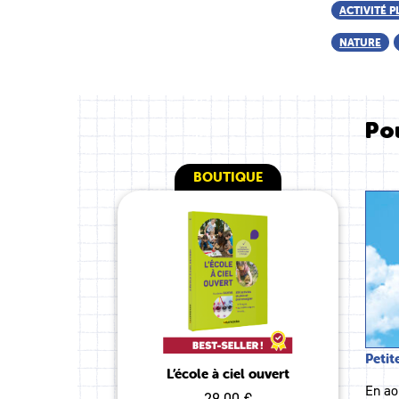
ACTIVITÉ P
NATURE
Pou
BOUTIQUE
Petit
L’école à ciel ouvert
En ao
29.00 €