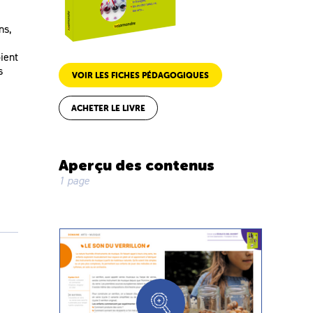
ns,
ient
s
VOIR LES FICHES PÉDAGOGIQUES
ACHETER LE LIVRE
Aperçu des contenus
1 page