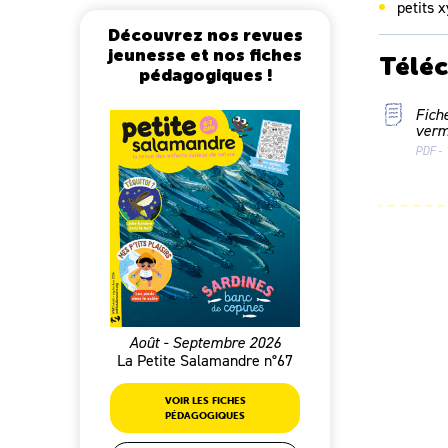
petits 
Découvrez nos revues
jeunesse et nos fiches
Télé
pédagogiques !
Fich
verm
PDF - 
Août - Septembre 2026
La Petite Salamandre n°67
VOIR LES FICHES
PÉDAGOGIQUES