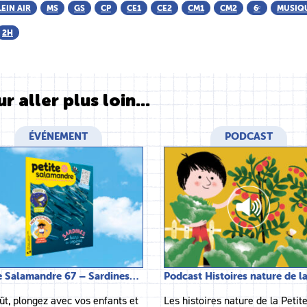
LEIN AIR
MS
GS
CP
CE1
CE2
CM1
CM2
6ᵉ
MUSIQ
2H
r aller plus loin...
ÉVÉNEMENT
PODCAST
e Salamandre 67 – Sardines…
Podcast Histoires nature de l
ût, plongez avec vos enfants et
Les histoires nature de la Petit