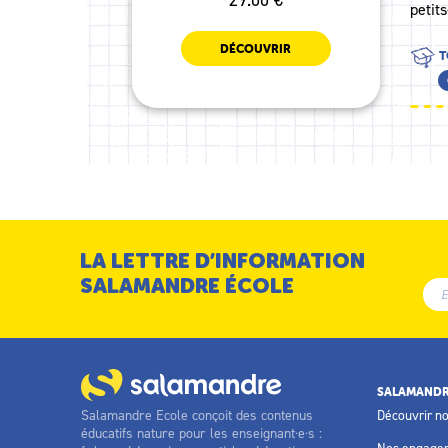
petit
DÉCOUVRIR
T
LA LETTRE D’INFORMATION
SALAMANDRE ÉCOLE
SALAMANDR
Salamandre Ecole conçoit des contenus
Découvrir n
éducatifs nature pour les enseignant·e·s :
Nos engage