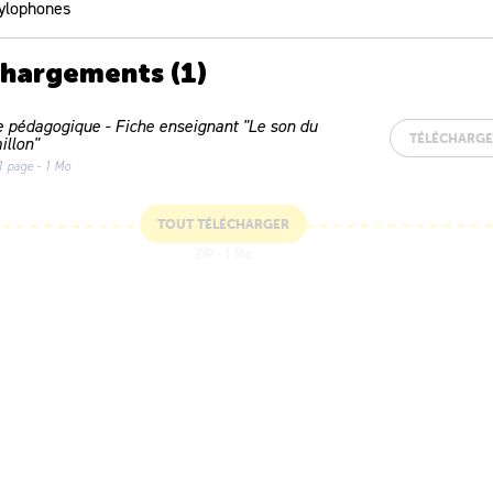
xylophones
chargements
(1)
e pédagogique - Fiche enseignant "Le son du
TÉLÉCHARG
illon"
1 page - 1 Mo
TOUT TÉLÉCHARGER
ZIP - 1 Mo