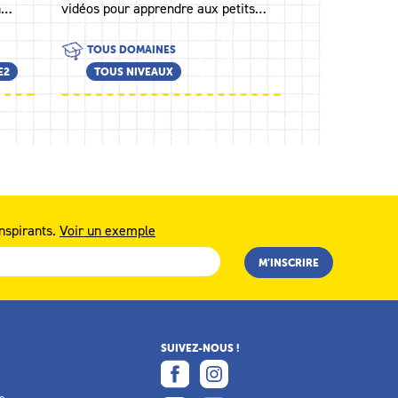
n…
vidéos pour apprendre aux petits…
TOUS DOMAINES
E2
TOUS NIVEAUX
nspirants.
Voir un exemple
SUIVEZ-NOUS !
e