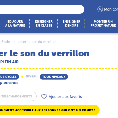
Mon co
ÉDUQUER
ENSEIGNER
ENSEIGNER
MONTER UN
À LA NATURE
EN CLASSE
DEHORS
PROJET NATURE
 École
>
Jouer le son du verrillon
r le son du verrillon
 PLEIN AIR
NIVEAU
US CYCLES
TOUS NIVEAUX
MUSIQUE
Ajouter aux favoris
S TÉLÉCHARGEMENTS
QUEMENT ACCESSIBLE AUX PERSONNES QUI ONT UN COMPTE