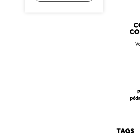
C
CO
Vo
P
péda
TAGS