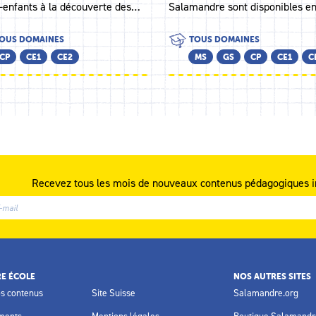
s-enfants à la découverte des…
Salamandre sont disponibles e
OUS DOMAINES
TOUS DOMAINES
CP
CE1
CE2
MS
GS
CP
CE1
C
Recevez tous les mois de nouveaux contenus pédagogiques i
E ÉCOLE
NOS AUTRES SITES
os contenus
Site Suisse
Salamandre.org
ments
Mentions légales
Boutique Salamandr