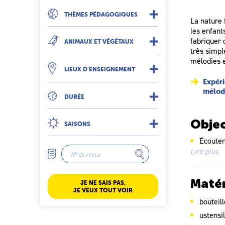
THÈMES PÉDAGOGIQUES
La nature 
les enfant
fabriquer 
ANIMAUX ET VÉGÉTAUX
très simpl
mélodies e
LIEUX D’ENSEIGNEMENT
Expéri
mélod
DURÉE
Objec
SAISONS
Écouter
Lire plus
Explore
Matér
JE NE SAIS PAS,
JE VEUX TOUT VOIR
bouteil
ustensi