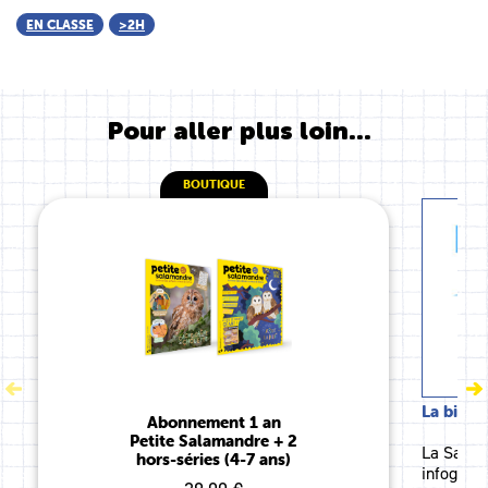
EN CLASSE
>2H
Pour aller plus loin...
BOUTIQUE
La biodi
Abonnement 1 an
Petite Salamandre + 2
La Salam
hors-séries (4-7 ans)
infograp