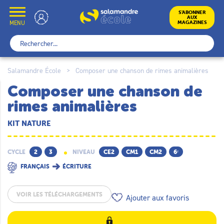
Skip
to
École
S’ABONNER
AUX
content
MENU
MAGAZINES
Rechercher :
Salamandre École
>
Composer une chanson de rimes animalières
Composer une chanson de
rimes animalières
KIT NATURE
CYCLE
2
3
NIVEAU
CE2
CM1
CM2
6ᵉ
FRANÇAIS
ÉCRITURE
VOIR LES TÉLÉCHARGEMENTS
Ajouter aux favoris