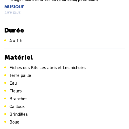
MUSIQUE
Lire plus
explorer les sons de la voix et de son environnement,
imaginer des utilisations musicales, créer des organisations
dans le temps d’un ensemble de sons sélectionnés
Durée
4 x 1 h
Matériel
Fiches des Kits Les abris et Les nichoirs
Terre paille
Eau
Fleurs
Branches
Cailloux
Brindilles
Boue