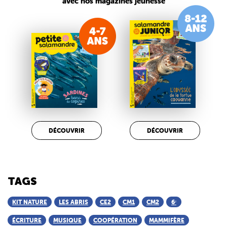
avec nos magazines jeunesse
DÉCOUVRIR
DÉCOUVRIR
TAGS
KIT NATURE
LES ABRIS
CE2
CM1
CM2
6ᵉ
ÉCRITURE
MUSIQUE
COOPÉRATION
MAMMIFÈRE