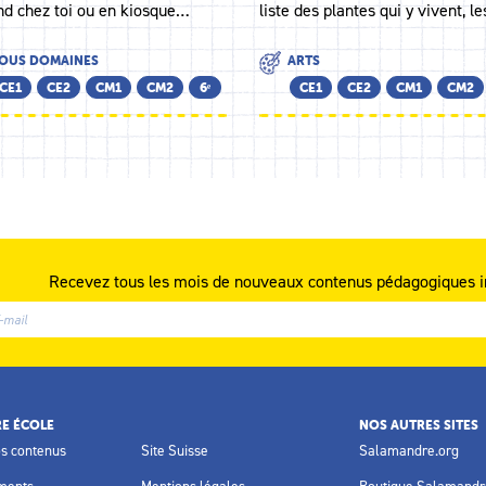
end chez toi ou en kiosque…
liste des plantes qui y vivent, l
OUS DOMAINES
ARTS
CE1
CE2
CM1
CM2
6ᵉ
CE1
CE2
CM1
CM2
Recevez tous les mois de nouveaux contenus pédagogiques i
E ÉCOLE
NOS AUTRES SITES
os contenus
Site Suisse
Salamandre.org
ments
Mentions légales
Boutique Salamandr