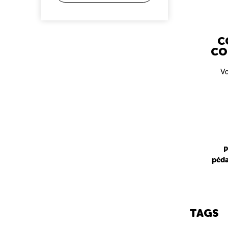
C
CO
Vo
P
péda
TAGS