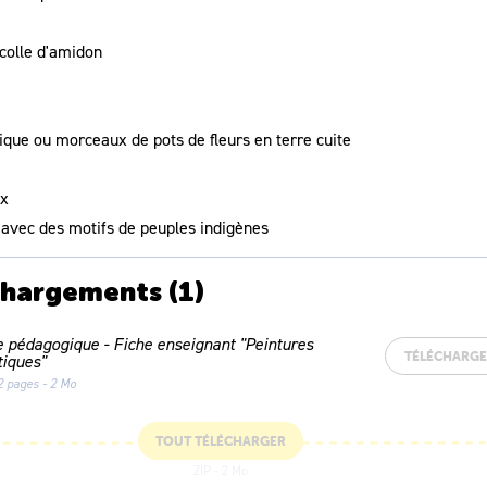
colle d'amidon
brique ou morceaux de pots de fleurs en terre cuite
ux
avec des motifs de peuples indigènes
chargements
(1)
e pédagogique - Fiche enseignant "Peintures
TÉLÉCHARG
tiques"
2 pages - 2 Mo
TOUT TÉLÉCHARGER
ZIP - 2 Mo