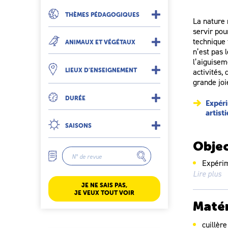
THÈMES PÉDAGOGIQUES
La nature 
servir pou
technique 
ANIMAUX ET VÉGÉTAUX
n’est pas 
l’aiguisem
LIEUX D’ENSEIGNEMENT
activités,
grande joi
DURÉE
Expéri
artist
SAISONS
Objec
Expérim
Lire plus
Matéria
JE NE SAIS PAS,
JE VEUX TOUT VOIR
Matér
cuillèr