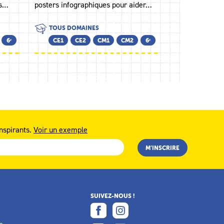
es…
posters infographiques pour aider…
TOUS DOMAINES
6ᵉ
CE1
CE2
CM1
CM2
6ᵉ
nspirants.
Voir un exemple
SUIVEZ-NOUS !
e