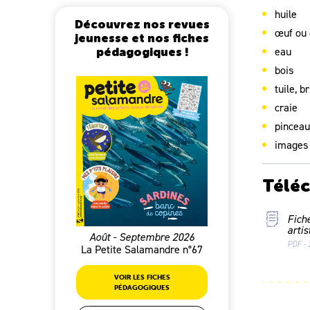
huile
Découvrez nos revues
œuf ou 
jeunesse et nos fiches
eau
pédagogiques !
bois
tuile, 
craie
pincea
images 
Télé
Fich
artis
Août - Septembre 2026
PDF - 
La Petite Salamandre n°67
VOIR LES FICHES
PÉDAGOGIQUES