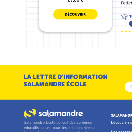
t'att
DÉCOUVRIR
T
LA LETTRE D’INFORMATION
SALAMANDRE ÉCOLE
SALAMANDR
Salamandre Ecole conçoit des contenus
Découvrir n
éducatifs nature pour les enseignant·e·s :
Nos engage