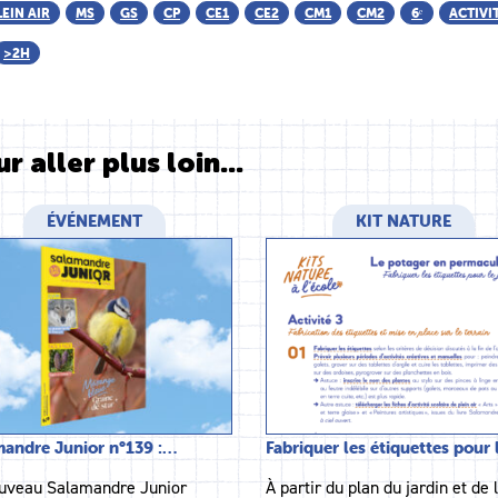
LEIN AIR
MS
GS
CP
CE1
CE2
CM1
CM2
6ᵉ
ACTIVI
>2H
r aller plus loin...
ÉVÉNEMENT
KIT NATURE
andre Junior n°139 :…
Fabriquer les étiquettes pour
uveau Salamandre Junior
À partir du plan du jardin et de 