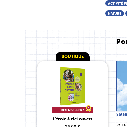
ACTIVITÉ P
NATURE
Pou
BOUTIQUE
Salam
L’école à ciel ouvert
Le no
29.00 €