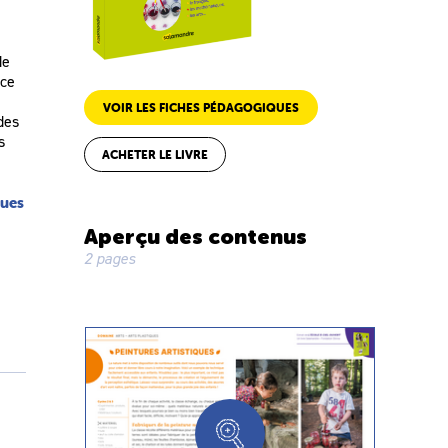
de
 ce
VOIR LES FICHES PÉDAGOGIQUES
des
s
ACHETER LE LIVRE
ques
Aperçu des contenus
2 pages