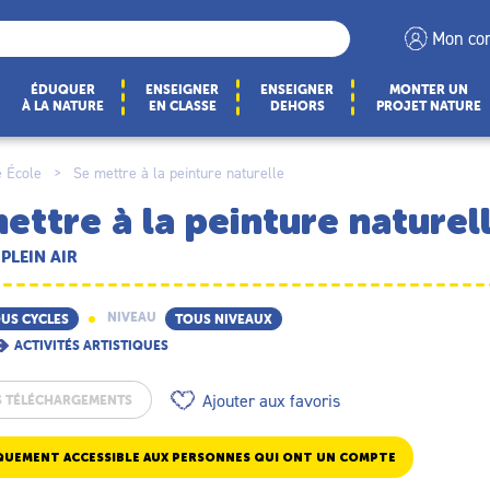
Mon co
ÉDUQUER
ENSEIGNER
ENSEIGNER
MONTER UN
À LA NATURE
EN CLASSE
DEHORS
PROJET NATURE
 École
>
Se mettre à la peinture naturelle
ettre à la peinture naturel
 PLEIN AIR
NIVEAU
US CYCLES
TOUS NIVEAUX
ACTIVITÉS ARTISTIQUES
Ajouter aux favoris
S TÉLÉCHARGEMENTS
QUEMENT ACCESSIBLE AUX PERSONNES QUI ONT UN COMPTE