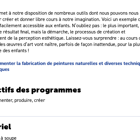
met à notre disposition de nombreux outils dont nous pouvons nous
r créer et donner libre cours à notre imagination. Voici un exemple 
facilement accessible aux enfants. N’oubliez pas : le plus important,
le résultat final, mais la démarche, le processus de création et
ent de la perception esthétique. Laissez-vous surprendre : au cours 
 des œuvres d’art vont naître, parfois de façon inattendue, pour la plu
e des enfants !
menter la fabrication de peintures naturelles et diverses techni
iques
tifs des programmes
enter, produire, créer
ux et couleurs
iel
e à soupe