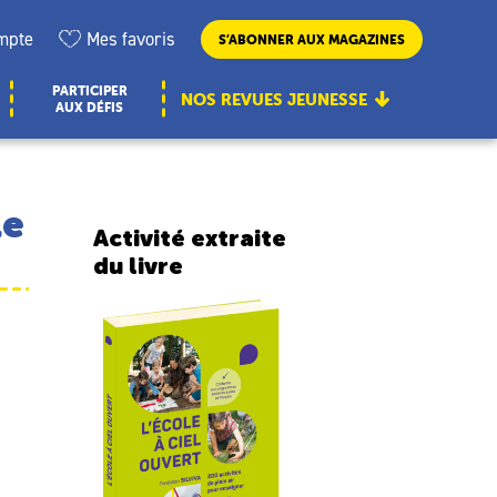
mpte
Mes favoris
S’ABONNER AUX MAGAZINES
PARTICIPER
NOS REVUES JEUNESSE
AUX DÉFIS
le
Activité extraite
du livre