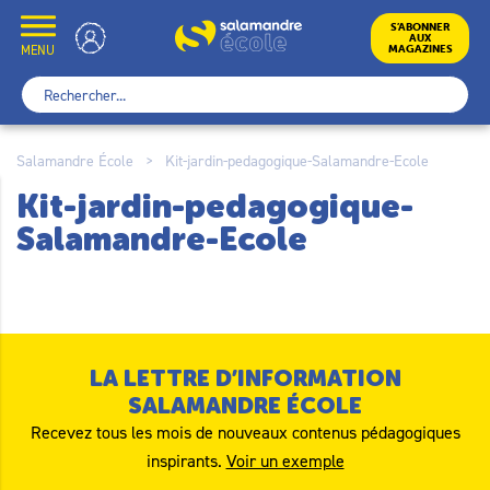
Skip
to
École
S’ABONNER
AUX
content
MENU
MAGAZINES
Rechercher :
Salamandre École
>
Kit-jardin-pedagogique-Salamandre-Ecole
Kit-jardin-pedagogique-
Salamandre-Ecole
LA LETTRE D’INFORMATION
SALAMANDRE ÉCOLE
Recevez tous les mois de nouveaux contenus pédagogiques
inspirants.
Voir un exemple