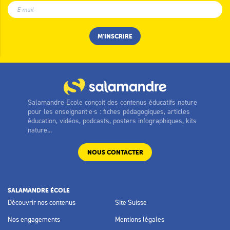
Salamandre Ecole conçoit des contenus éducatifs nature
pour les enseignant·e·s : fiches pédagogiques, articles
éducation, vidéos, podcasts, posters infographiques, kits
nature...
NOUS CONTACTER
SALAMANDRE ÉCOLE
Découvrir nos contenus
Site Suisse
Nos engagements
Mentions légales