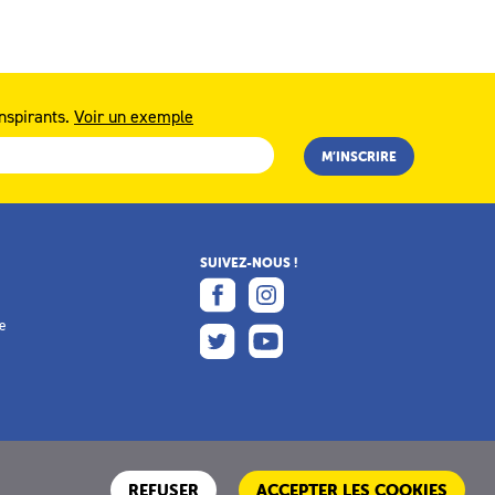
nspirants.
Voir un exemple
SUIVEZ-NOUS !
e
e
REFUSER
ACCEPTER LES COOKIES