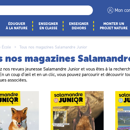
Mon co
ÉDUQUER
ENSEIGNER
ENSEIGNER
MONTER UN
À LA NATURE
EN CLASSE
DEHORS
PROJET NATURE
 École
>
Tous nos magazines Salamandre Junior
s nos magazines Salamandr
 nos revues jeunesse Salamandre Junior et vous êtes à la recherche
 En un coup d’œil et en un clic, vous pouvez parcourir et découvrir t
ues associées.