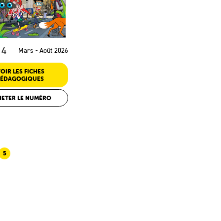
14
Mars - Août 2026
OIR LES FICHES
PÉDAGOGIQUES
HETER LE NUMÉRO
5