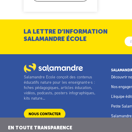
LA LETTRE D’INFORMATION
SALAMANDRE ÉCOLE
SALAMANDR
Salamandre Ecole conçoit des contenus
Découvrir n
éducatifs nature pour les enseignant·e·s :
Nos engage
fiches pédagogiques, articles éducation,
vidéos, podcasts, posters infographiques,
L'équipe édit
kits nature...
Petite Sala
NOUS CONTACTER
Salamandre 
EN TOUTE TRANSPARENCE