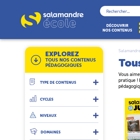
Skip
to
Rechercher :
content
École
DÉCOUVRIR
NOS CONTENUS
Salamandre
EXPLOREZ
Tou
TOUS NOS CONTENUS
PÉDAGOGIQUES
Vous aimez
pratique !
TYPE DE CONTENUS
pédagogiq
CYCLES
NIVEAUX
DOMAINES