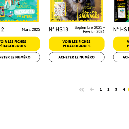
Septembre 2025 -
12
N° HS13
N° HS
Mars 2025
Février 2026
VOIR LES FICHES
VOIR LES FICHES
V
PÉDAGOGIQUES
PÉDAGOGIQUES
HETER LE NUMÉRO
ACHETER LE NUMÉRO
AC
1
2
3
4