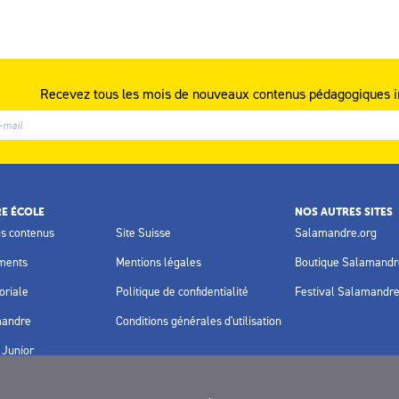
Recevez tous les mois de nouveaux contenus pédagogiques i
E ÉCOLE
NOS AUTRES SITES
os contenus
Site Suisse
Salamandre.org
ments
Mentions légales
Boutique Salamandr
oriale
Politique de confidentialité
Festival Salamandr
mandre
Conditions générales d'utilisation
Junior