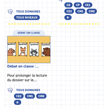
GS
CP
CE1
CE2
CM1
CM2
TOUS DOMAINES
TOUS NIVEAUX
6ᵉ
DÉBAT EN CLASSE
Débat en classe :…
Pour prolonger la lecture
du dossier sur le…
TOUS DOMAINES
CE2
CM1
CM2
6ᵉ