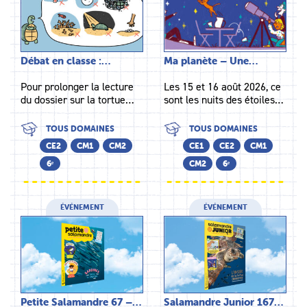
Débat en classe :…
Ma planète – Une…
Pour prolonger la lecture
Les 15 et 16 août 2026, ce
du dossier sur la tortue…
sont les nuits des étoiles…
TOUS DOMAINES
TOUS DOMAINES
CE2
CM1
CM2
CE1
CE2
CM1
6ᵉ
CM2
6ᵉ
ÉVÉNEMENT
ÉVÉNEMENT
Petite Salamandre 67 –…
Salamandre Junior 167…