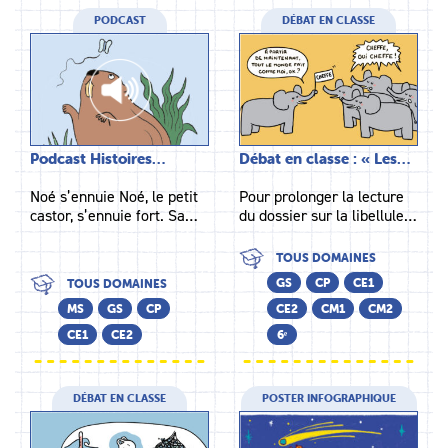
PODCAST
DÉBAT EN CLASSE
Podcast Histoires…
Débat en classe : « Les…
Noé s’ennuie Noé, le petit
Pour prolonger la lecture
castor, s’ennuie fort. Sa…
du dossier sur la libellule…
TOUS DOMAINES
GS
CP
CE1
TOUS DOMAINES
MS
GS
CP
CE2
CM1
CM2
CE1
CE2
6ᵉ
DÉBAT EN CLASSE
POSTER INFOGRAPHIQUE