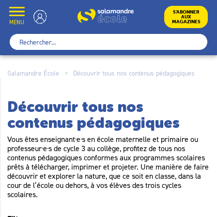
Skip
to
École
S’ABONNER
AUX
content
MENU
MAGAZINES
Rechercher :
Salamandre École
>
Découvrir tous nos contenus pédagogiques
Découvrir tous nos
contenus pédagogiques
Vous êtes enseignant·e·s en école maternelle et primaire ou
professeur·e·s de cycle 3 au collège, profitez de tous nos
contenus pédagogiques conformes aux programmes scolaires
prêts à télécharger, imprimer et projeter. Une manière de faire
découvrir et explorer la nature, que ce soit en classe, dans la
cour de l’école ou dehors, à vos élèves des trois cycles
scolaires.