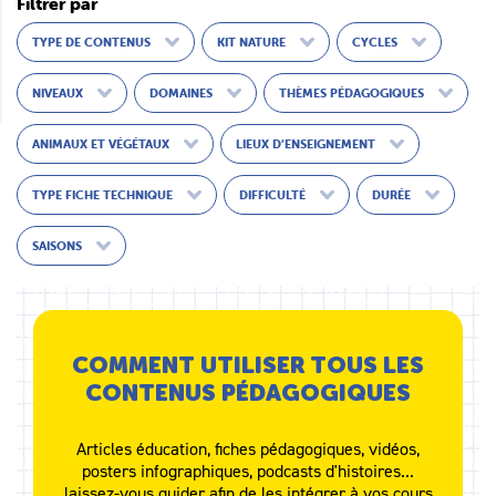
Filtrer par
TYPE DE CONTENUS
KIT NATURE
CYCLES
NIVEAUX
DOMAINES
THÈMES PÉDAGOGIQUES
ANIMAUX ET VÉGÉTAUX
LIEUX D’ENSEIGNEMENT
TYPE FICHE TECHNIQUE
DIFFICULTÉ
DURÉE
SAISONS
COMMENT UTILISER TOUS LES
CONTENUS PÉDAGOGIQUES
Articles éducation, fiches pédagogiques, vidéos,
posters infographiques, podcasts d'histoires...
laissez-vous guider afin de les intégrer à vos cours