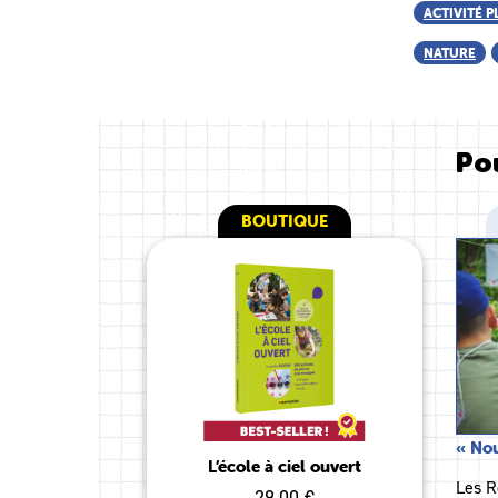
ACTIVITÉ P
NATURE
Pou
BOUTIQUE
« Nou
L’école à ciel ouvert
Les R
29.00 €