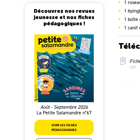
1 rosea
1 éping
Découvrez nos revues
jeunesse et nos fiches
1 boîte
pédagogiques !
1 canif
Télé
Fich
PDF - 
Août - Septembre 2026
La Petite Salamandre n°67
VOIR LES FICHES
PÉDAGOGIQUES