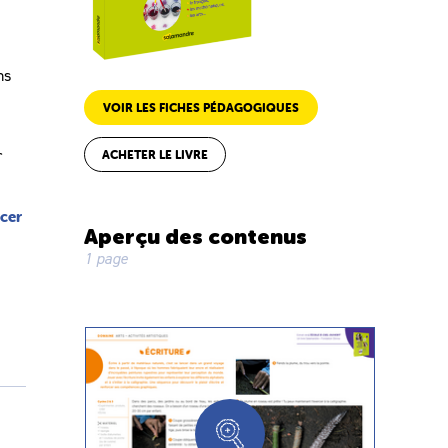
ns
VOIR LES FICHES PÉDAGOGIQUES
r
ACHETER LE LIVRE
rcer
Aperçu des contenus
1 page