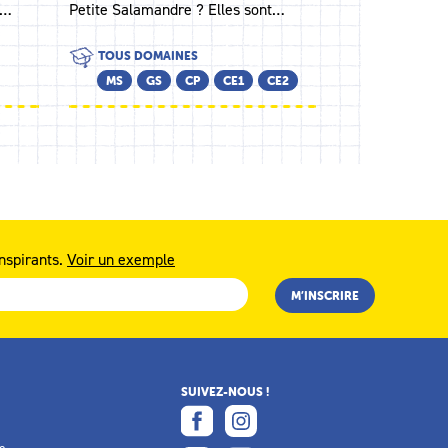
e…
Petite Salamandre ? Elles sont…
TOUS DOMAINES
MS
GS
CP
CE1
CE2
nspirants.
Voir un exemple
SUIVEZ-NOUS !
e