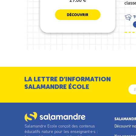
class
DÉCOUVRIR
T
LA LETTRE D’INFORMATION
SALAMANDRE ÉCOLE
SALAMANDR
Salamandre Ecole conçoit des contenus
Découvrir n
éducatifs nature pour les enseignant·e·s :
Nos engage