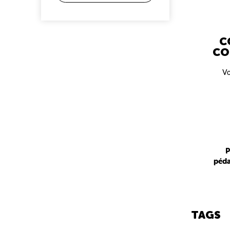
C
CO
Vo
P
péda
TAGS