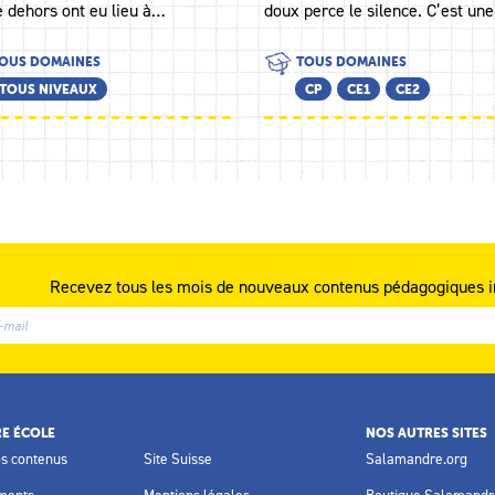
e dehors ont eu lieu à…
doux perce le silence. C’est un
OUS DOMAINES
TOUS DOMAINES
TOUS NIVEAUX
CP
CE1
CE2
Recevez tous les mois de nouveaux contenus pédagogiques i
E ÉCOLE
NOS AUTRES SITES
os contenus
Site Suisse
Salamandre.org
ments
Mentions légales
Boutique Salamandr