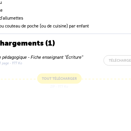
u
le
 d'allumettes
 ou couteau de poche (ou de cuisine) par enfant
chargements
(1)
e pédagogique - Fiche enseignant "Écriture"
TÉLÉCHARG
1 page - 977 Ko
TOUT TÉLÉCHARGER
ZIP - 977 Ko