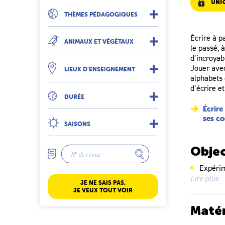
UNI
THÈMES PÉDAGOGIQUES
Écrire à p
ANIMAUX ET VÉGÉTAUX
le passé, 
d’incroyab
Jouer avec
LIEUX D’ENSEIGNEMENT
alphabets 
d’écrire e
DURÉE
Écrire
ses c
SAISONS
Objec
Expérim
Lire plus
Écrire
JE NE SAIS PAS,
JE VEUX TOUT VOIR
Matér