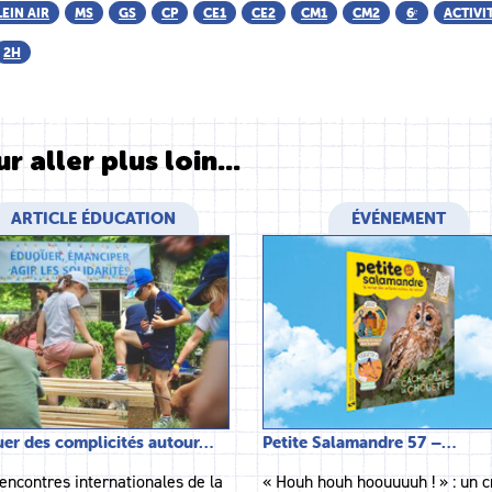
LEIN AIR
MS
GS
CP
CE1
CE2
CM1
CM2
6ᵉ
ACTIVI
2H
r aller plus loin...
ARTICLE ÉDUCATION
ÉVÉNEMENT
er des complicités autour…
Petite Salamandre 57 –…
encontres internationales de la
« Houh houh hoouuuuh ! » : un cr