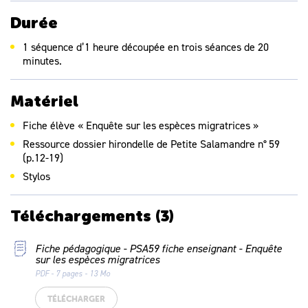
Mathématiques :
Durée
Comparer et classer des distances.
1 séquence d’1 heure découpée en trois séances de 20
Sciences :
minutes.
Découvrir le phénomène de la migration animale.
EMC :
Matériel
Prendre part à un débat : prendre la parole devant les autres,
écouter autrui, formuler et apprendre à justifier un point de vue.
Fiche élève « Enquête sur les espèces migratrices »
Ressource dossier hirondelle de
Petite Salamandre
n° 59
(p.12-19)
Stylos
Téléchargements
(3)
Fiche pédagogique - PSA59 fiche enseignant - Enquête
sur les espèces migratrices
PDF - 7 pages - 13 Mo
TÉLÉCHARGER