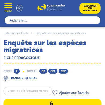
Skip
to
École
S’ABONNER
AUX
content
MENU
MAGAZINES
Rechercher :
Salamandre École
>
Enquête sur les espèces migratrices
Enquête sur les espèces
migratrices
FICHE PÉDAGOGIQUE
CYCLE
2
NIVEAU
CP
CE1
CE2
FRANÇAIS
ORAL
VOIR LES TÉLÉCHARGEMENTS
Ajouter aux favoris