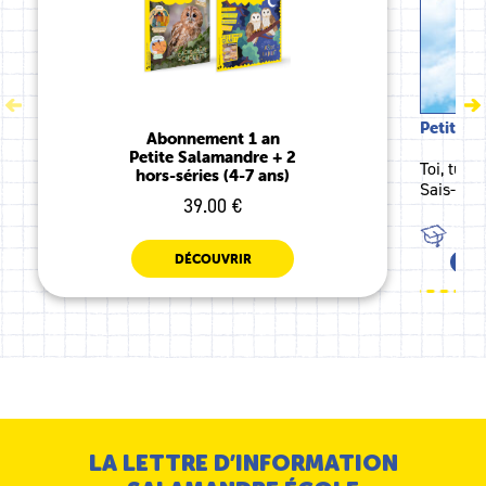
Petite S
Abonnement 1 an
Petite Salamandre + 2
Toi, tu a
hors-séries (4-7 ans)
Sais-tu q
39.00 €
TOU
DÉCOUVRIR
MS
LA LETTRE D’INFORMATION