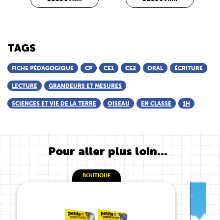
TAGS
FICHE PÉDAGOGIQUE
CP
CE1
CE2
ORAL
ÉCRITURE
LECTURE
GRANDEURS ET MESURES
SCIENCES ET VIE DE LA TERRE
OISEAU
EN CLASSE
1H
Pour aller plus loin...
BOUTIQUE