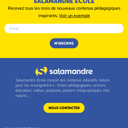
SALAMANDRE ÉCOLE
Recevez tous les mois de nouveaux contenus pédagogiques
inspirants.
Voir un exemple
Salamandre Ecole conçoit des contenus éducatifs nature
pour les enseignant·e·s : fiches pédagogiques, articles
éducation, vidéos, podcasts, posters infographiques, kits
nature...
NOUS CONTACTER