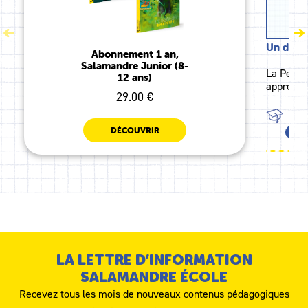
Un dessin
Abonnement 1 an,
Salamandre Junior (8-
La Petit
12 ans)
apprendr
29.00 €
TOU
DÉCOUVRIR
TOU
LA LETTRE D’INFORMATION
SALAMANDRE ÉCOLE
Recevez tous les mois de nouveaux contenus pédagogiques