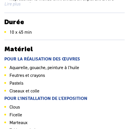
Lire plus
domaines (collage, modelage, sculpture, vidéo, photographie,
dessin…)
Se repérer dans les étapes de la réalisation d’une
Durée
production plastique individuelle ou collective, anticiper les
difficultés éventuelles
10 x 45 min
Matériel
POUR LA RÉALISATION DES ŒUVRES
Aquarelle, gouache, peinture à l'huile
Feutres et crayons
Pastels
Ciseaux et colle
POUR L'INSTALLATION DE L'EXPOSITION
Clous
Ficelle
Marteaux