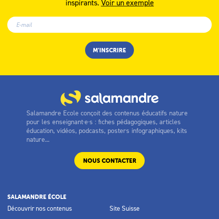
inspirants.
Voir un exemple
Salamandre Ecole conçoit des contenus éducatifs nature
pour les enseignant·e·s : fiches pédagogiques, articles
éducation, vidéos, podcasts, posters infographiques, kits
nature...
NOUS CONTACTER
SALAMANDRE ÉCOLE
Découvrir nos contenus
Site Suisse