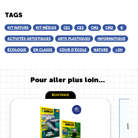
TAGS
KIT NATURE
KIT MÉDIAS
CE1
CE2
CM1
CM2
6ᵉ
ACTIVITÉS ARTISTIQUES
ARTS PLASTIQUES
INFORMATIQUE
ÉCOLOGIE
EN CLASSE
COUR D’ÉCOLE
NATURE
>2H
Pour aller plus loin...
BOUTIQUE