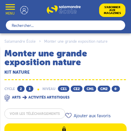
Skip
to
École
S’ABONNER
AUX
content
MENU
MAGAZINES
Rechercher :
Salamandre École
>
Monter une grande exposition nature
Monter une grande
exposition nature
KIT NATURE
CYCLE
2
3
NIVEAU
CE1
CE2
CM1
CM2
6ᵉ
ARTS
ACTIVITÉS ARTISTIQUES
VOIR LES TÉLÉCHARGEMENTS
Ajouter aux favoris