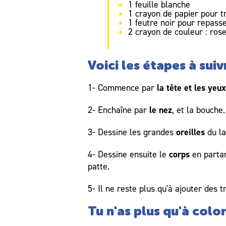
1 feuille blanche
1 crayon de papier pour t
1 feutre noir pour repasse
2 crayon de couleur : ros
Voici les étapes à suiv
la tête et les yeu
1- Commence par
le nez
2- Enchaîne par
, et la bouch
oreilles
3- Dessine les grandes
du la
corps
4- Dessine ensuite le
en partan
patte.
5- Il ne reste plus qu'à ajouter des t
Tu n'as plus qu'à color