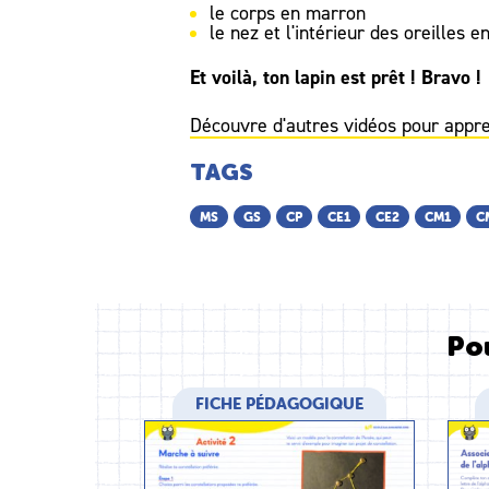
le corps en marron
le nez et l'intérieur des oreilles e
Et voilà, ton lapin est prêt ! Bravo !
Découvre d'autres vidéos pour appr
TAGS
MS
GS
CP
CE1
CE2
CM1
C
Pou
FICHE PÉDAGOGIQUE