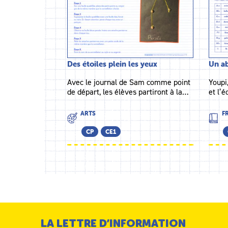
Des étoiles plein les yeux
Un ab
Avec le journal de Sam comme point
Youpi,
de départ, les élèves partiront à la…
et l’é
ARTS
F
CP
CE1
LA LETTRE D’INFORMATION