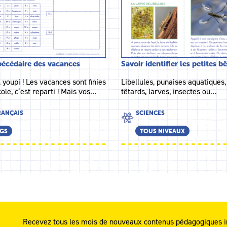
écédaire des vacances
Savoir identifier les petites 
 youpi ! Les vacances sont finies
Libellules, punaises aquatiques,
cole, c’est reparti ! Mais vos…
têtards, larves, insectes ou…
RANÇAIS
SCIENCES
GS
TOUS NIVEAUX
Recevez tous les mois de nouveaux contenus pédagogiques i