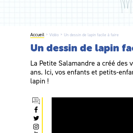
Accueil
>
>
Vidéo
Un dessin de lapin facile à faire
Un dessin de lapin fac
La Petite Salamandre a créé des v
ans. Ici, vos enfants et petits-en
lapin !