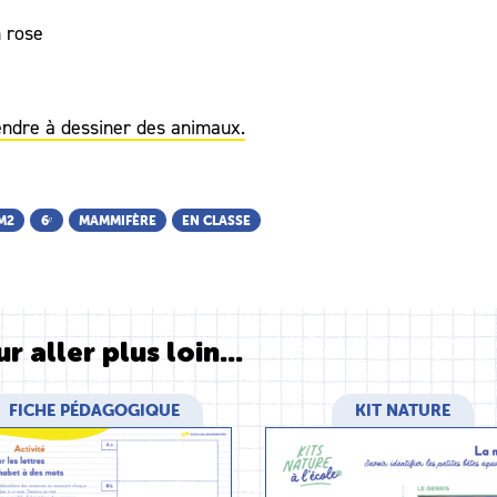
n rose
endre à dessiner des animaux.
M2
6ᵉ
MAMMIFÈRE
EN CLASSE
r aller plus loin...
FICHE PÉDAGOGIQUE
KIT NATURE