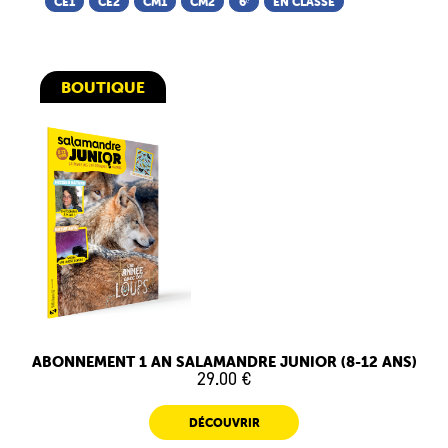
CE1
CE2
CM1
CM2
6ᵉ
EN CLASSE
BOUTIQUE
ABONNEMENT 1 AN SALAMANDRE JUNIOR (8-12 ANS)
29.00 €
DÉCOUVRIR