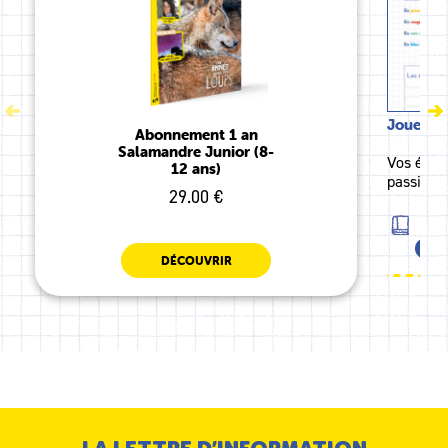
Jouer av
Abonnement 1 an
Salamandre Junior (8-
Vos élève
12 ans)
passionna
29.00 €
FRA
CM1
DÉCOUVRIR