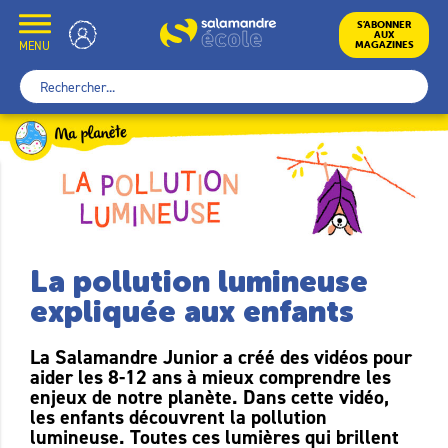
Skip
to
École
S’ABONNER
AUX
content
MENU
MAGAZINES
Rechercher :
La pollution lumineuse
expliquée aux enfants
La Salamandre Junior a créé des vidéos pour
aider les 8-12 ans à mieux comprendre les
enjeux de notre planète. Dans cette vidéo,
les enfants découvrent la pollution
lumineuse. Toutes ces lumières qui brillent