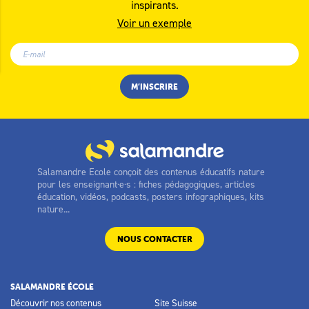
inspirants.
Voir un exemple
Salamandre Ecole conçoit des contenus éducatifs nature
pour les enseignant·e·s : fiches pédagogiques, articles
éducation, vidéos, podcasts, posters infographiques, kits
nature...
NOUS CONTACTER
SALAMANDRE ÉCOLE
Découvrir nos contenus
Site Suisse