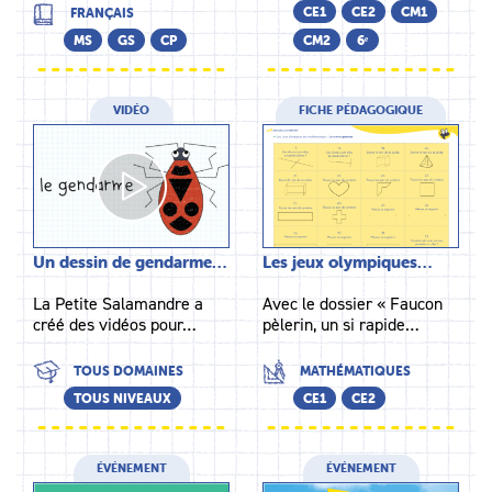
CE1
CE2
CM1
FRANÇAIS
MS
GS
CP
CM2
6ᵉ
VIDÉO
FICHE PÉDAGOGIQUE
Un dessin de gendarme…
Les jeux olympiques…
La Petite Salamandre a
Avec le dossier « Faucon
créé des vidéos pour…
pèlerin, un si rapide…
TOUS DOMAINES
MATHÉMATIQUES
TOUS NIVEAUX
CE1
CE2
ÉVÉNEMENT
ÉVÉNEMENT