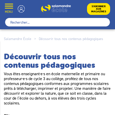
Skip
to
École
S’ABONNER
AUX
content
MENU
MAGAZINES
Rechercher :
Salamandre École
>
Découvrir tous nos contenus pédagogiques
Découvrir tous nos
contenus pédagogiques
Vous êtes enseignant·e·s en école maternelle et primaire ou
professeur·e·s de cycle 3 au collège, profitez de tous nos
contenus pédagogiques conformes aux programmes scolaires
prêts à télécharger, imprimer et projeter. Une manière de faire
découvrir et explorer la nature, que ce soit en classe, dans la
cour de l’école ou dehors, à vos élèves des trois cycles
scolaires.