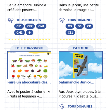
La Salamandre Junior a
Dans le jardin, une petite
créé des posters…
demoiselle rouge et…
TOUS DOMAINES
TOUS DOMAINES
CE1
CE2
CM1
MS
GS
CP
CM2
6ᵉ
CE1
FICHE PÉDAGOGIQUE
ÉVÉNEMENT
Faire un abécédaire des…
Salamandre Junior…
Avec le poster à colorier «
Aux Jeux olympiques, à la
Fruits et légumes »…
« course », c’est le plus…
TOUS DOMAINES