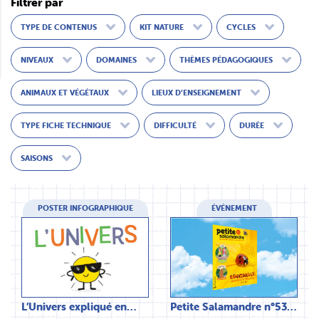
Filtrer par
TYPE DE CONTENUS
KIT NATURE
CYCLES
NIVEAUX
DOMAINES
THÈMES PÉDAGOGIQUES
ANIMAUX ET VÉGÉTAUX
LIEUX D’ENSEIGNEMENT
TYPE FICHE TECHNIQUE
DIFFICULTÉ
DURÉE
SAISONS
POSTER INFOGRAPHIQUE
ÉVÉNEMENT
L’Univers expliqué en…
Petite Salamandre n°53…