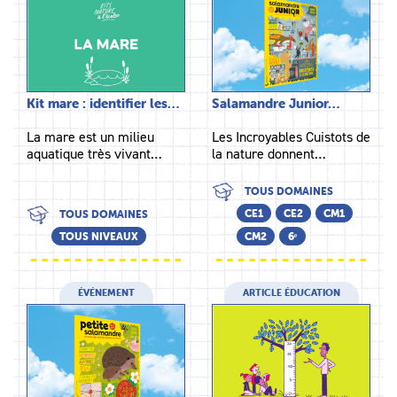
Kit mare : identifier les…
Salamandre Junior…
La mare est un milieu
Les Incroyables Cuistots de
aquatique très vivant…
la nature donnent…
TOUS DOMAINES
CE1
CE2
CM1
TOUS DOMAINES
TOUS NIVEAUX
CM2
6ᵉ
ÉVÉNEMENT
ARTICLE ÉDUCATION