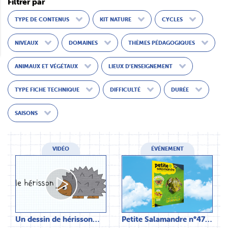
Filtrer par
TYPE DE CONTENUS
KIT NATURE
CYCLES
NIVEAUX
DOMAINES
THÈMES PÉDAGOGIQUES
ANIMAUX ET VÉGÉTAUX
LIEUX D’ENSEIGNEMENT
TYPE FICHE TECHNIQUE
DIFFICULTÉ
DURÉE
SAISONS
VIDÉO
ÉVÉNEMENT
Un dessin de hérisson…
Petite Salamandre n°47…