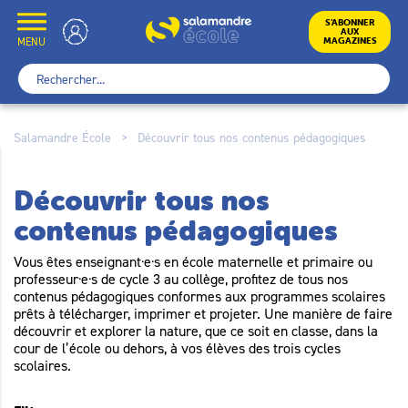
Skip
to
École
S’ABONNER
AUX
content
MENU
MAGAZINES
Rechercher :
Salamandre École
>
Découvrir tous nos contenus pédagogiques
Découvrir tous nos
contenus pédagogiques
Vous êtes enseignant·e·s en école maternelle et primaire ou
professeur·e·s de cycle 3 au collège, profitez de tous nos
contenus pédagogiques conformes aux programmes scolaires
prêts à télécharger, imprimer et projeter. Une manière de faire
découvrir et explorer la nature, que ce soit en classe, dans la
cour de l’école ou dehors, à vos élèves des trois cycles
scolaires.