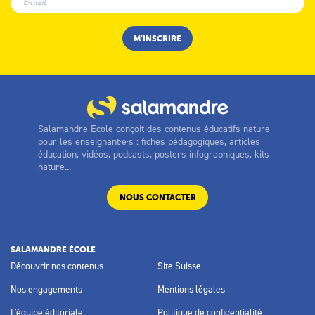
Salamandre Ecole conçoit des contenus éducatifs nature
pour les enseignant·e·s : fiches pédagogiques, articles
éducation, vidéos, podcasts, posters infographiques, kits
nature...
NOUS CONTACTER
SALAMANDRE ÉCOLE
Découvrir nos contenus
Site Suisse
Nos engagements
Mentions légales
L'équipe éditoriale
Politique de confidentialité