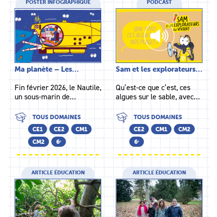
POSTER INFOGRAPHIQUE
PODCAST
Ma planète – Les…
Sam et les explorateurs…
Fin février 2026, le Nautile,
Qu’est-ce que c’est, ces
un sous-marin de…
algues sur le sable, avec…
TOUS DOMAINES
TOUS DOMAINES
CE1
CE2
CM1
CE2
CM1
CM2
CM2
6ᵉ
6ᵉ
ARTICLE ÉDUCATION
ARTICLE ÉDUCATION