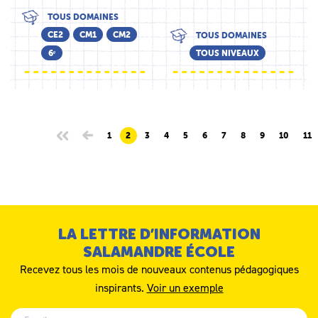
TOUS DOMAINES
CE2
CM1
CM2
TOUS DOMAINES
6ᵉ
TOUS NIVEAUX
1
2
3
4
5
6
7
8
9
10
11
LA LETTRE D’INFORMATION
SALAMANDRE ÉCOLE
Recevez tous les mois de nouveaux contenus pédagogiques
inspirants.
Voir un exemple