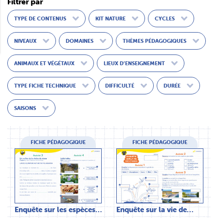
Filtrer par
TYPE DE CONTENUS
KIT NATURE
CYCLES
NIVEAUX
DOMAINES
THÈMES PÉDAGOGIQUES
ANIMAUX ET VÉGÉTAUX
LIEUX D’ENSEIGNEMENT
TYPE FICHE TECHNIQUE
DIFFICULTÉ
DURÉE
SAISONS
FICHE PÉDAGOGIQUE
FICHE PÉDAGOGIQUE
Enquête sur les espèces…
Enquête sur la vie de…