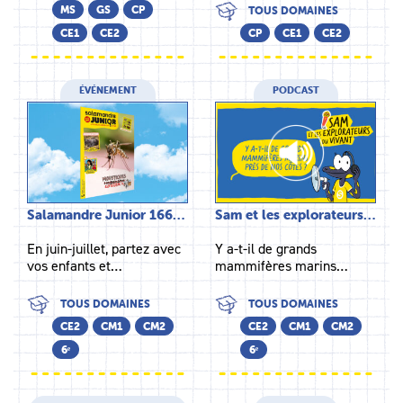
MS
GS
CP
TOUS DOMAINES
CE1
CE2
CP
CE1
CE2
ÉVÉNEMENT
PODCAST
Salamandre Junior 166…
Sam et les explorateurs…
En juin-juillet, partez avec
Y a-t-il de grands
vos enfants et…
mammifères marins…
TOUS DOMAINES
TOUS DOMAINES
CE2
CM1
CM2
CE2
CM1
CM2
6ᵉ
6ᵉ