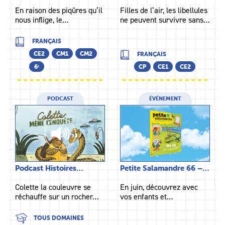
En raison des piqûres qu’il
Filles de l’air, les libellules
nous inflige, le…
ne peuvent survivre sans…
FRANÇAIS
CE2
CM1
CM2
FRANÇAIS
6ᵉ
CP
CE1
CE2
PODCAST
ÉVÉNEMENT
Podcast Histoires…
Petite Salamandre 66 –…
Colette la couleuvre se
En juin, découvrez avec
réchauffe sur un rocher…
vos enfants et…
TOUS DOMAINES