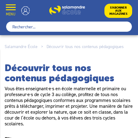
Skip
to
École
S’ABONNER
AUX
content
MENU
MAGAZINES
Rechercher :
Salamandre École
>
Découvrir tous nos contenus pédagogiques
Découvrir tous nos
contenus pédagogiques
Vous êtes enseignant·e·s en école maternelle et primaire ou
professeur·e·s de cycle 3 au collège, profitez de tous nos
contenus pédagogiques conformes aux programmes scolaires
prêts à télécharger, imprimer et projeter. Une manière de faire
découvrir et explorer la nature, que ce soit en classe, dans la
cour de l’école ou dehors, à vos élèves des trois cycles
scolaires.