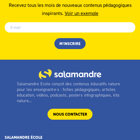
Recevez tous les mois de nouveaux contenus pédagogiques
inspirants.
Voir un exemple
Salamandre Ecole conçoit des contenus éducatifs nature
pour les enseignant·e·s : fiches pédagogiques, articles
éducation, vidéos, podcasts, posters infographiques, kits
nature...
NOUS CONTACTER
SALAMANDRE ÉCOLE