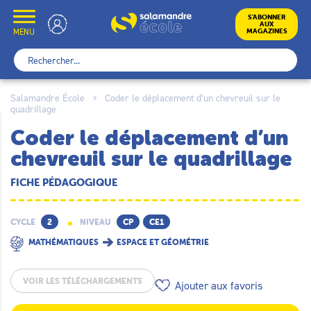
Skip
to
École
S’ABONNER
AUX
content
MENU
MAGAZINES
Rechercher :
Salamandre École
>
Coder le déplacement d’un chevreuil sur le
quadrillage
Coder le déplacement d’un
chevreuil sur le quadrillage
FICHE PÉDAGOGIQUE
CYCLE
2
NIVEAU
CP
CE1
MATHÉMATIQUES
ESPACE ET GÉOMÉTRIE
VOIR LES TÉLÉCHARGEMENTS
Ajouter aux favoris