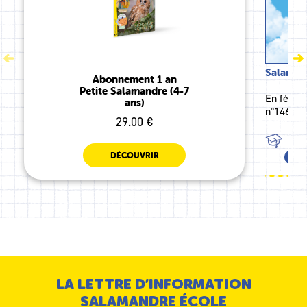
Salamand
Abonnement 1 an
Petite Salamandre (4-7
En févri
ans)
n°146 inv
29.00 €
TOU
DÉCOUVRIR
CE1
LA LETTRE D’INFORMATION
SALAMANDRE ÉCOLE