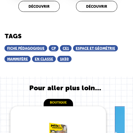
DÉCOUVRIR
DÉCOUVRIR
TAGS
FICHE PÉDAGOGIQUE
CP
CE1
ESPACE ET GÉOMÉTRIE
MAMMIFÈRE
EN CLASSE
1H30
Pour aller plus loin...
BOUTIQUE