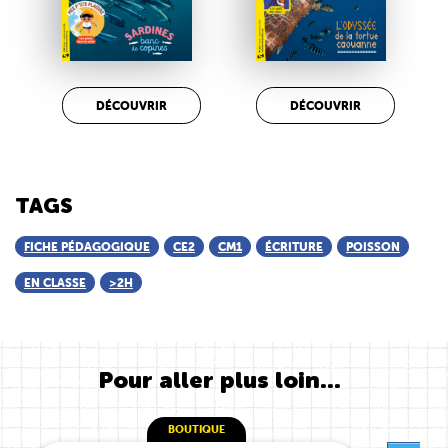
DÉCOUVRIR
DÉCOUVRIR
TAGS
FICHE PÉDAGOGIQUE
CE2
CM1
ÉCRITURE
POISSON
EN CLASSE
>2H
Pour aller plus loin...
BOUTIQUE