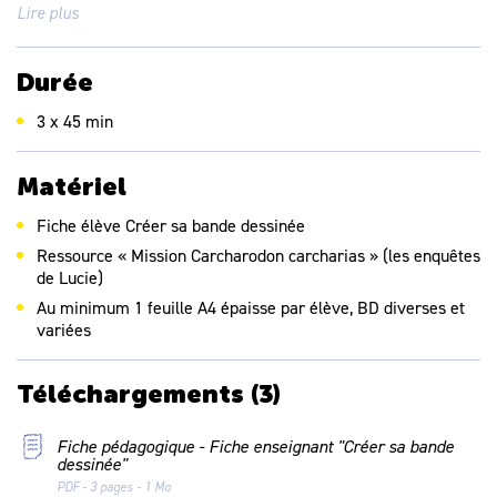
Lire plus
Mettre en oeuvre une démarche d’écriture de textes :
trouver et organiser des idées, élaborer des phrases qui
s’enchaînent avec cohérence, écrire ces phrases
Durée
CM1 RÉDIGER DES ÉCRITS VARIÉS
Connaître les caractéristiques principales des différents
3 x 45 min
genres d’écrits à rédiger
Mettre en oeuvre une démarche de rédaction de textes
Matériel
Fiche élève
Créer sa bande dessinée
Ressource « Mission Carcharodon carcharias » (les enquêtes
de Lucie)
Au minimum 1 feuille A4 épaisse par élève, BD diverses et
variées
Téléchargements
(3)
Fiche pédagogique - Fiche enseignant "Créer sa bande
dessinée"
PDF - 3 pages - 1 Mo