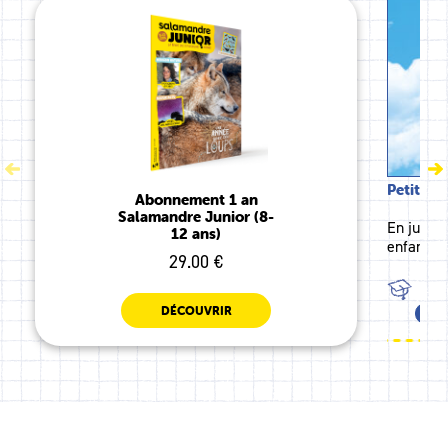
Petite S
Abonnement 1 an
Salamandre Junior (8-
En juin, 
12 ans)
enfants l
29.00 €
TOU
DÉCOUVRIR
CP