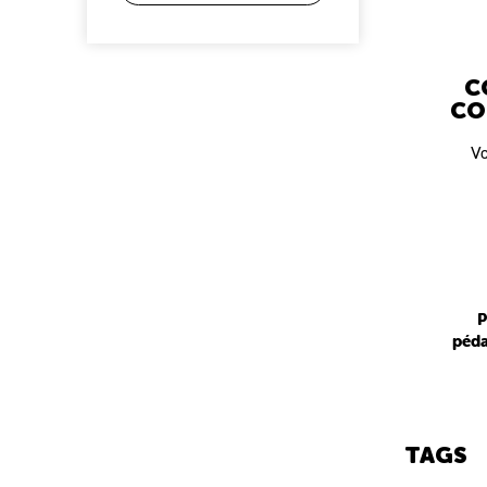
C
CO
Vo
P
péda
TAGS