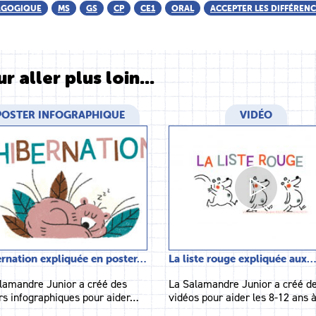
AGOGIQUE
MS
GS
CP
CE1
ORAL
ACCEPTER LES DIFFÉREN
r aller plus loin...
POSTER INFOGRAPHIQUE
VIDÉO
ernation expliquée en poster…
La liste rouge expliquée aux…
lamandre Junior a créé des
La Salamandre Junior a créé d
rs infographiques pour aider…
vidéos pour aider les 8-12 ans