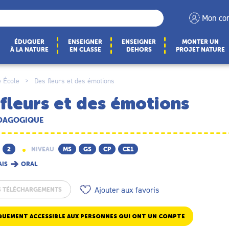
Mon co
ÉDUQUER
ENSEIGNER
ENSEIGNER
MONTER UN
À LA NATURE
EN CLASSE
DEHORS
PROJET NATURE
 École
>
Des fleurs et des émotions
fleurs et des émotions
ÉDAGOGIQUE
2
NIVEAU
MS
GS
CP
CE1
AIS
ORAL
Ajouter aux favoris
S TÉLÉCHARGEMENTS
QUEMENT ACCESSIBLE AUX PERSONNES QUI ONT UN COMPTE