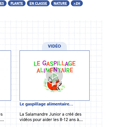
CES
PLANTE
EN CLASSE
NATURE
>2H
VIDÉO
Le gaspillage alimentaire…
es
La Salamandre Junior a créé des
 à…
vidéos pour aider les 8-12 ans à…