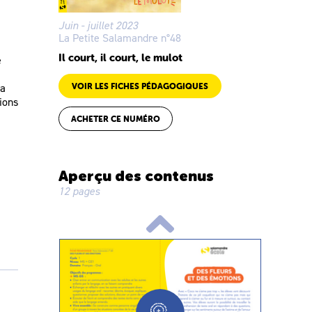
Juin - juillet 2023
La Petite Salamandre n°48
Il court, il court, le mulot
e
ra
VOIR LES FICHES PÉDAGOGIQUES
ions
ACHETER CE NUMÉRO
Aperçu des contenus
12 pages
e
ns,