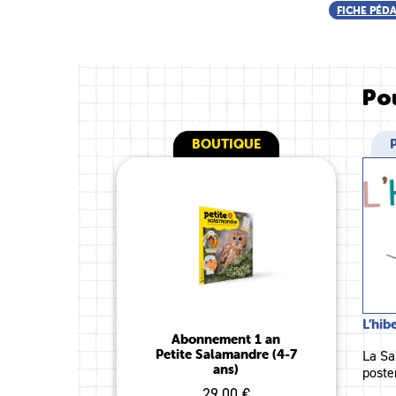
FICHE PÉD
Pou
BOUTIQUE
L’hib
Abonnement 1 an
Petite Salamandre (4-7
La Sa
ans)
poste
29.00 €