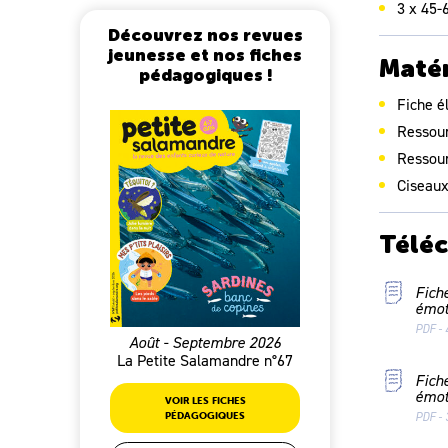
Écouter
3 x 45-
langage
Découvrez nos revues
VIVRE
jeunesse et nos fiches
Matér
pédagogiques !
Se c
situa
Fiche é
expé
Ressour
l’in
Ressour
CP-CE1
Ciseaux
Écouter
Partici
Télé
contrôl
ENSEI
Fich
Cultu
émot
et s
PDF - 
Août - Septembre 2026
La Petite Salamandre n°67
Fich
émot
VOIR LES FICHES
PDF - 
PÉDAGOGIQUES