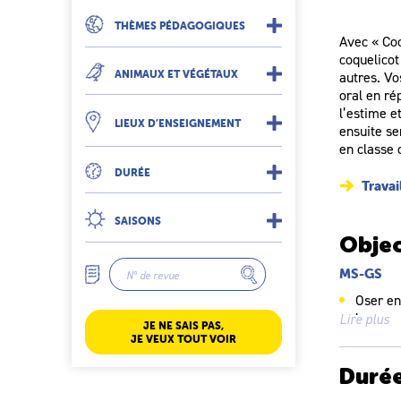
THÈMES PÉDAGOGIQUES
Avec « Coc
coquelicot
ANIMAUX ET VÉGÉTAUX
autres. Vo
oral en ré
l’estime e
LIEUX D’ENSEIGNEMENT
ensuite se
en classe 
DURÉE
Travai
SAISONS
Objec
MS-GS
Oser en
langage
Lire plus
JE NE SAIS PAS,
JE VEUX TOUT VOIR
Échange
oral : r
Duré
discute