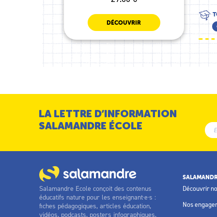
T
DÉCOUVRIR
LA LETTRE D’INFORMATION
SALAMANDRE ÉCOLE
SALAMANDR
Salamandre Ecole conçoit des contenus
Découvrir n
éducatifs nature pour les enseignant·e·s :
Nos engage
fiches pédagogiques, articles éducation,
vidéos, podcasts, posters infographiques,