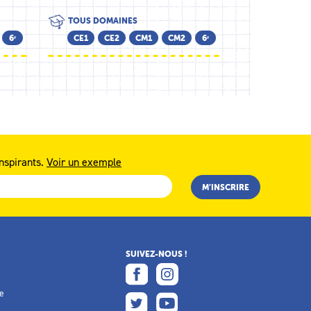
TOUS DOMAINES
6ᵉ
CE1
CE2
CM1
CM2
6ᵉ
nspirants.
Voir un exemple
SUIVEZ-NOUS !
e