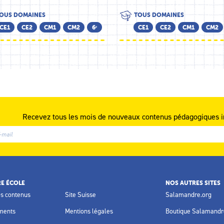
OUS DOMAINES
TOUS DOMAINES
CE1
CE2
CM1
CM2
6ᵉ
CE1
CE2
CM1
CM2
Recevez tous les mois de nouveaux contenus pédagogiques i
E ÉCOLE
NOS AUTRES SITES
os contenus
Site Suisse
Salamandre.org
ments
Mentions légales
Boutique Salamandr