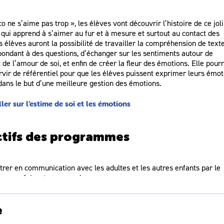
o ne s’aime pas trop », les élèves vont découvrir l’histoire de ce joli
 qui apprend à s’aimer au fur et à mesure et surtout au contact des
s élèves auront la possibilité de travailler la compréhension de text
pondant à des questions, d’échanger sur les sentiments autour de
t de l’amour de soi, et enfin de créer la fleur des émotions. Elle pour
rvir de référentiel pour que les élèves puissent exprimer leurs émot
dans le but d’une meilleure gestion des émotions.
ller sur l’estime de soi et les émotions
tifs des programmes
trer en communication avec les adultes et les autres enfants par le
, en se faisant comprendre
r et réfléchir avec les autres en pratiquant divers usages du langag
aconter, décrire, évoquer, expliquer, questionner, proposer des solutio
e
r un point de vue