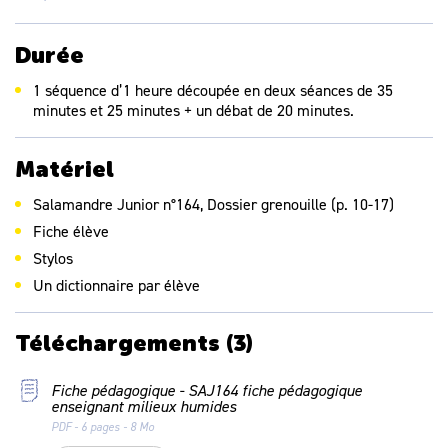
Sciences :
Exploiter des documents de nature variée.
Durée
Découvrir différents modes de socialisation chez les
animaux.
1 séquence d’1 heure découpée en deux séances de 35
minutes et 25 minutes + un débat de 20 minutes.
EMI :
Comparer deux sources d'informations et repérer des
Matériel
erreurs.
Salamandre Junior n°164, Dossier grenouille (p. 10-17)
EMC - Le débat : Avons-nous besoin des milieux
humides ?
Fiche élève
Prendre part à un débat : prendre la parole devant les
Stylos
autres, écouter autrui, formuler et apprendre à justifier un
Un dictionnaire par élève
point de vue.
Téléchargements
(3)
Fiche pédagogique - SAJ164 fiche pédagogique
enseignant milieux humides
PDF - 6 pages - 8 Mo