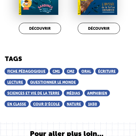
DÉCOUVRIR
DÉCOUVRIR
TAGS
FICHE PÉDAGOGIQUE
CM1
CM2
ORAL
ÉCRITURE
LECTURE
QUESTIONNER LE MONDE
SCIENCES ET VIE DE LA TERRE
MÉDIAS
AMPHIBIEN
EN CLASSE
COUR D’ÉCOLE
NATURE
1H30
Pour aller plus loin...