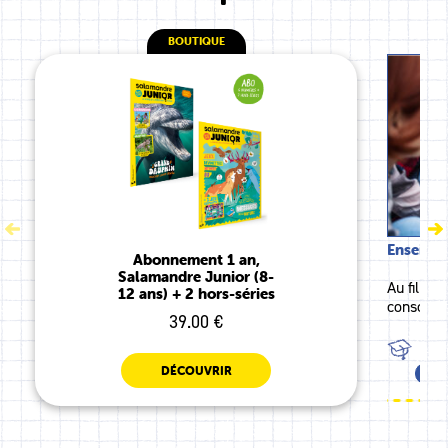
BOUTIQUE
Enseigne
Abonnement 1 an,
Salamandre Junior (8-
Au fil de
12 ans) + 2 hors-séries
conscient
39.00 €
TOU
DÉCOUVRIR
TOU