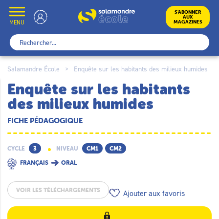
Skip
to
École
S’ABONNER
AUX
content
MENU
MAGAZINES
Rechercher :
Salamandre École
>
Enquête sur les habitants des milieux humides
Enquête sur les habitants
des milieux humides
FICHE PÉDAGOGIQUE
CYCLE
3
NIVEAU
CM1
CM2
FRANÇAIS
ORAL
VOIR LES TÉLÉCHARGEMENTS
Ajouter aux favoris