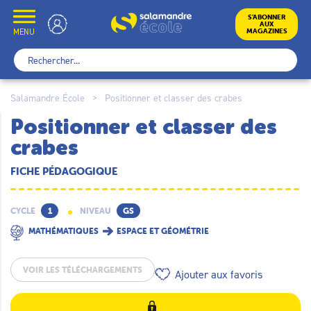
Skip
to
École
S’ABONNER
AUX
content
MENU
MAGAZINES
Rechercher :
Salamandre École
>
Positionner et classer des crabes
Positionner et classer des
crabes
FICHE PÉDAGOGIQUE
CYCLE
1
NIVEAU
GS
MATHÉMATIQUES
ESPACE ET GÉOMÉTRIE
VOIR LES TÉLÉCHARGEMENTS
Ajouter aux favoris