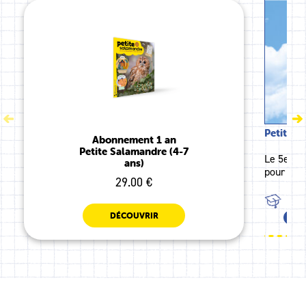
Petite S
Abonnement 1 an
Petite Salamandre (4-7
Le 5e hor
ans)
pour l'a
29.00 €
TOU
DÉCOUVRIR
MS