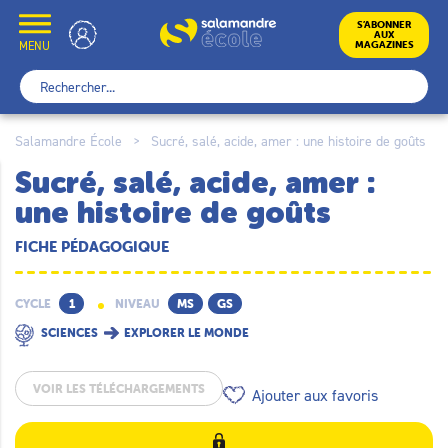
Skip
to
École
S’ABONNER
AUX
content
MENU
MAGAZINES
Rechercher :
Salamandre École
>
Sucré, salé, acide, amer : une histoire de goûts
Sucré, salé, acide, amer :
une histoire de goûts
FICHE PÉDAGOGIQUE
CYCLE
1
NIVEAU
MS
GS
SCIENCES
EXPLORER LE MONDE
VOIR LES TÉLÉCHARGEMENTS
Ajouter aux favoris