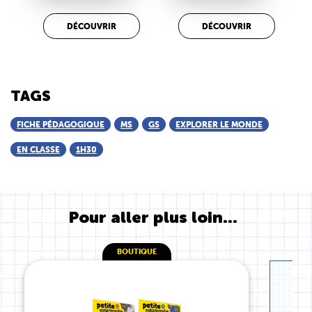
DÉCOUVRIR
DÉCOUVRIR
TAGS
FICHE PÉDAGOGIQUE
MS
GS
EXPLORER LE MONDE
EN CLASSE
1H30
Pour aller plus loin...
BOUTIQUE