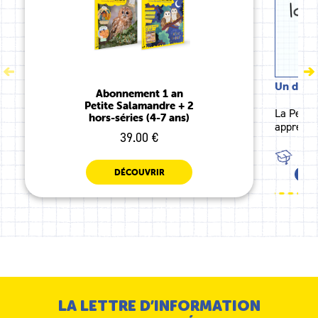
Un dessin
Abonnement 1 an
Petite Salamandre + 2
La Petit
hors-séries (4-7 ans)
apprendr
39.00 €
TOU
DÉCOUVRIR
TOU
LA LETTRE D’INFORMATION