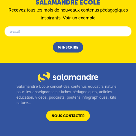
SALAMANDRE ÉCOLE
Recevez tous les mois de nouveaux contenus pédagogiques
inspirants.
Voir un exemple
Salamandre Ecole conçoit des contenus éducatifs nature
pour les enseignant·e·s : fiches pédagogiques, articles
éducation, vidéos, podcasts, posters infographiques, kits
nature...
NOUS CONTACTER