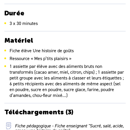
grands, il s’agit de comparer, classer ou ordonner ces
réalités, les décrire grâce au langage, les catégoriser.
Durée
3 x 30 minutes
Matériel
Fiche élève Une histoire de goûts
Ressource « Mes p’tits plaisirs »
1 assiette par élève avec des aliments bruts non
transformés (cacao amer, miel, citron, chips) ; 1 assiette par
petit groupe avec les aliments à classer et leurs étiquettes ;
6 petits récipients avec des aliments de même aspect (sel
en poudre, sucre en poudre, sucre glace, farine, poudre
d’amandes, chou-fleur mixé…)
Téléchargements
(3)
Fiche pédagogique - Fiche enseignant "Sucré, salé, acide,