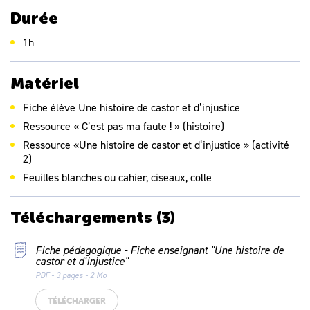
solutions, discuter un point de vue
Durée
Participer à un échange à visée philosophique sur
l’injustice
1h
Comprendre des textes écrits sans autre aide que le
langage entendu
Comprendre la trame de l’histoire en
Matériel
reformulant certains passages
Fiche élève
Une histoire de castor et d’injustice
Identifier les personnages de l’histoire
Ressource « C’est pas ma faute ! » (histoire)
Associer un ensemble d’images séquentielles à un récit
Ressource «Une histoire de castor et d’injustice » (activité
2)
Feuilles blanches ou cahier, ciseaux, colle
Téléchargements
(3)
Fiche pédagogique - Fiche enseignant "Une histoire de
castor et d’injustice"
PDF - 3 pages - 2 Mo
TÉLÉCHARGER