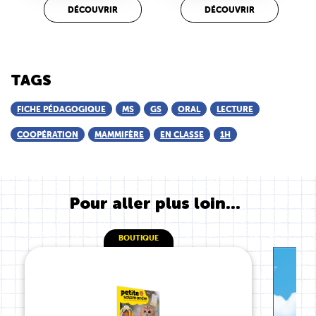
DÉCOUVRIR
DÉCOUVRIR
TAGS
FICHE PÉDAGOGIQUE
MS
GS
ORAL
LECTURE
COOPÉRATION
MAMMIFÈRE
EN CLASSE
1H
Pour aller plus loin...
BOUTIQUE