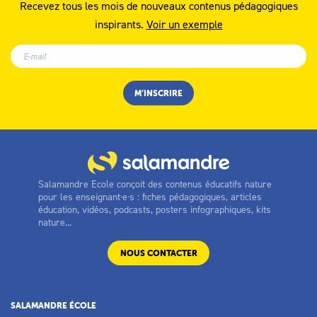
Recevez tous les mois de nouveaux contenus pédagogiques
inspirants.
Voir un exemple
Salamandre Ecole conçoit des contenus éducatifs nature
pour les enseignant·e·s : fiches pédagogiques, articles
éducation, vidéos, podcasts, posters infographiques, kits
nature...
NOUS CONTACTER
SALAMANDRE ÉCOLE