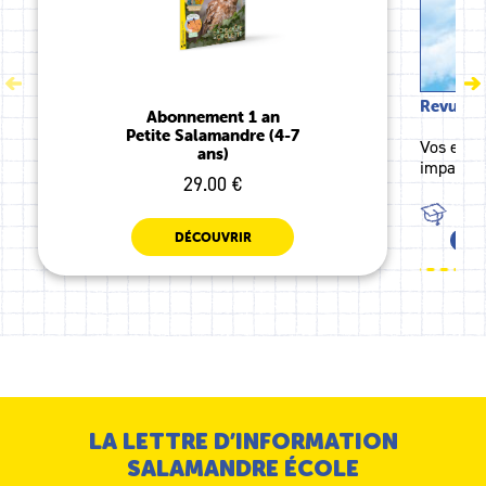
Revues j
Abonnement 1 an
Petite Salamandre (4-7
Vos enfan
ans)
impatien
29.00 €
TOU
DÉCOUVRIR
TOU
LA LETTRE D’INFORMATION
SALAMANDRE ÉCOLE