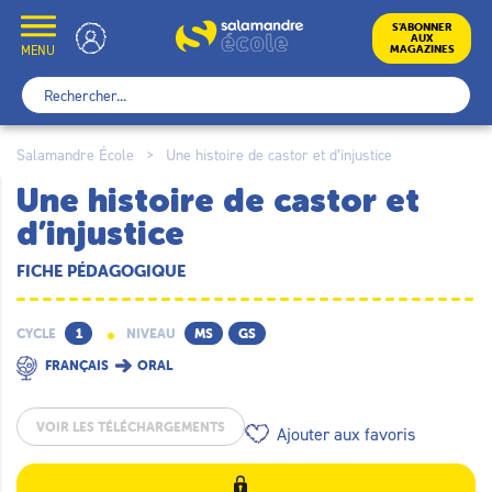
Skip
to
École
S’ABONNER
AUX
content
MENU
MAGAZINES
Rechercher :
Salamandre École
>
Une histoire de castor et d’injustice
Une histoire de castor et
d’injustice
FICHE PÉDAGOGIQUE
CYCLE
1
NIVEAU
MS
GS
FRANÇAIS
ORAL
VOIR LES TÉLÉCHARGEMENTS
Ajouter aux favoris