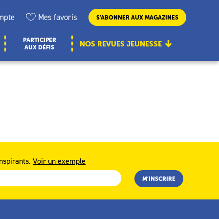
mpte
Mes favoris
S’ABONNER AUX MAGAZINES
PARTICIPER
NOS REVUES JEUNESSE
AUX DÉFIS
nspirants.
Voir un exemple