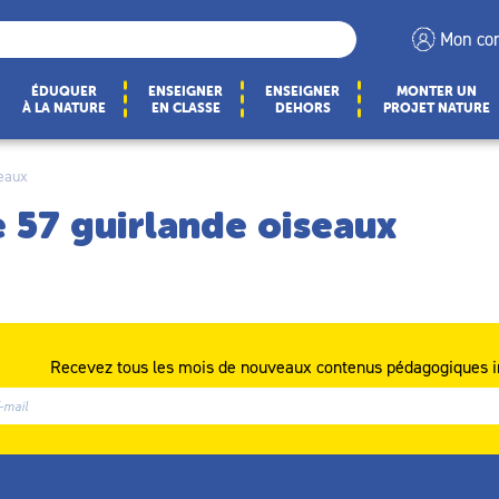
Mon co
ÉDUQUER
ENSEIGNER
ENSEIGNER
MONTER UN
À LA NATURE
EN CLASSE
DEHORS
PROJET NATURE
seaux
e 57 guirlande oiseaux
Recevez tous les mois de nouveaux contenus pédagogiques i