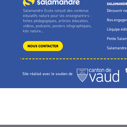
SALAMANDR
Salamandre Ecole conçoit des contenus
Découvrir n
éducatifs nature pour les enseignant·e·s :
Nos engage
fiches pédagogiques, articles éducation,
vidéos, podcasts, posters infographiques,
L'équipe édit
kits nature...
Petite Sala
NOUS CONTACTER
Salamandre 
Site réalisé avec le soutien de