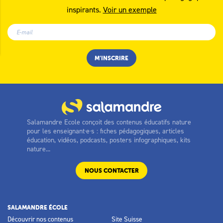
inspirants.
Voir un exemple
Salamandre Ecole conçoit des contenus éducatifs nature
pour les enseignant·e·s : fiches pédagogiques, articles
éducation, vidéos, podcasts, posters infographiques, kits
nature...
NOUS CONTACTER
SALAMANDRE ÉCOLE
Découvrir nos contenus
Site Suisse