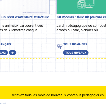
e un récit d’aventure structuré
Kit médias : faire un journal 
ins animaux parcourent des
Jardin pédagogique ou compost
ers de kilomètres chaque…
arbres ou haie, nichoirs ou…
RANÇAIS
TOUS DOMAINES
CM2
6ᵉ
TOUS NIVEAUX
Recevez tous les mois de nouveaux contenus pédagogiques i