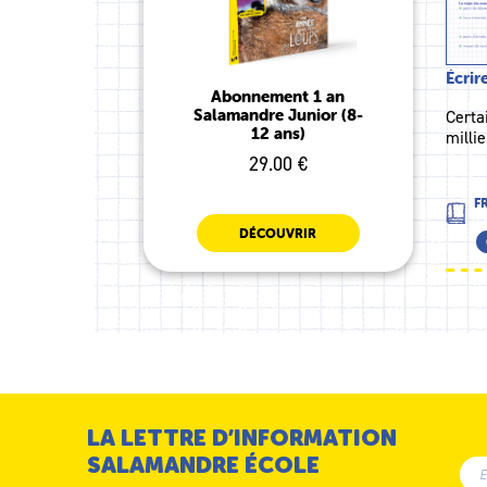
Écrir
Abonnement 1 an
Salamandre Junior (8-
Certa
12 ans)
milli
29.00 €
F
DÉCOUVRIR
LA LETTRE D’INFORMATION
SALAMANDRE ÉCOLE