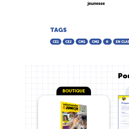
jeunesse
TAGS
CE1
CE2
CM1
CM2
6ᵉ
EN CLA
Pou
BOUTIQUE