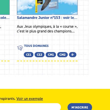
école…
Salamandre Junior n°153 : voir le…
,
Aux Jeux olympiques, à la « course »,
c’est le plus grand des champions…
TOUS DOMAINES
CE1
CE2
CM1
CM2
6ᵉ
nspirants.
Voir un exemple