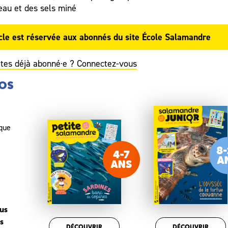
eau et des sels miné
ticle est réservée aux abonnés du
site École Salamandre
tes déjà abonné·e ? Connectez-vous
NOS
ique
nus
s
DÉCOUVRIR
DÉCOUVRIR