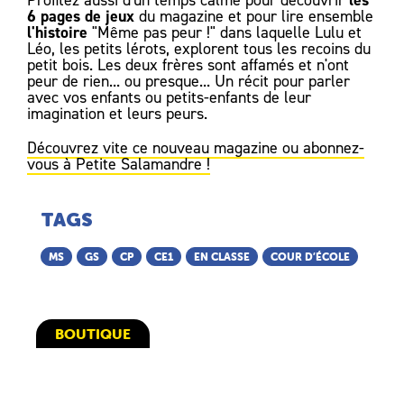
6 pages de jeux
du magazine et pour lire ensemble
l'histoire
"Même pas peur !" dans laquelle Lulu et
Léo, les petits lérots, explorent tous les recoins du
petit bois. Les deux frères sont affamés et n'ont
peur de rien... ou presque... Un récit pour parler
avec vos enfants ou petits-enfants de leur
imagination et leurs peurs.
Découvrez vite ce nouveau magazine ou abonnez-
vous à Petite Salamandre !
TAGS
MS
GS
CP
CE1
EN CLASSE
COUR D’ÉCOLE
BOUTIQUE