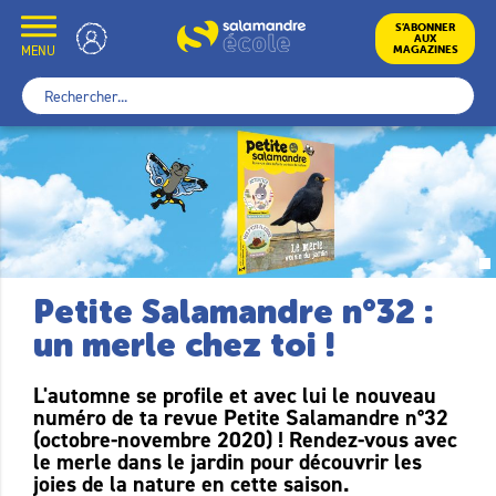
Skip
to
École
S’ABONNER
AUX
content
MENU
MAGAZINES
Rechercher :
Petite Salamandre n°32 :
un merle chez toi !
L'automne se profile et avec lui le nouveau
numéro de ta revue Petite Salamandre n°32
(octobre-novembre 2020) ! Rendez-vous avec
le merle dans le jardin pour découvrir les
joies de la nature en cette saison.