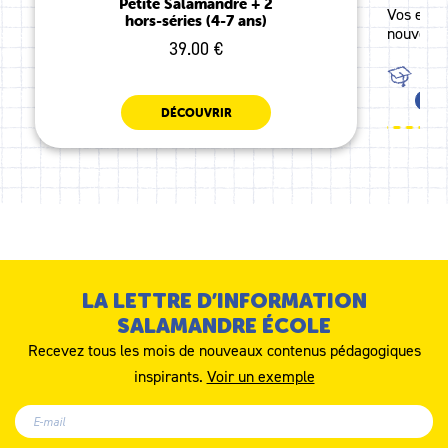
Petite Salamandre + 2
Vos enfan
hors-séries (4-7 ans)
nouveaux
39.00 €
TOU
TOU
DÉCOUVRIR
LA LETTRE D’INFORMATION
SALAMANDRE ÉCOLE
Recevez tous les mois de nouveaux contenus pédagogiques
inspirants.
Voir un exemple