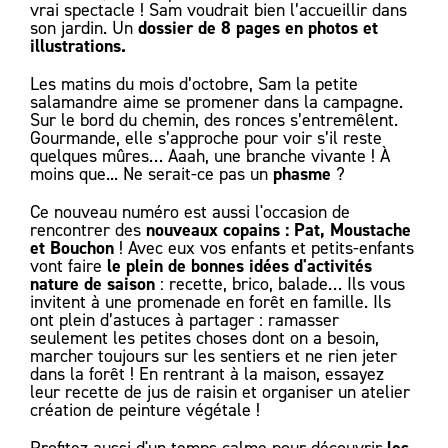
vrai spectacle ! Sam voudrait bien l’accueillir dans
dossier de 8 pages en photos et
son jardin. Un
illustrations.
Les matins du mois d’octobre, Sam la petite
salamandre aime se promener dans la campagne.
Sur le bord du chemin, des ronces s’entremêlent.
Gourmande, elle s’approche pour voir s’il reste
quelques mûres… Aaah, une branche vivante ! À
phasme
moins que... Ne serait-ce pas un
?
Ce nouveau numéro est aussi l'occasion de
nouveaux copains : Pat, Moustache
rencontrer des
et Bouchon
! Avec eux vos enfants et petits-enfants
le plein de bonnes idées d'activités
vont faire
nature de saison
: recette, brico, balade… Ils vous
invitent à une promenade en forêt en famille. Ils
ont plein d’astuces à partager : ramasser
seulement les petites choses dont on a besoin,
marcher toujours sur les sentiers et ne rien jeter
dans la forêt ! En rentrant à la maison, essayez
leur recette de jus de raisin et organiser un atelier
création de peinture végétale !
les
Profitez aussi d'un temps calme pour découvrir