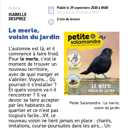
Auteur
Publié le 29 septembre 2020 à 8h00
Mis à jour le 23 octobre 2023
ISABELLE
DESPREZ
2 min de lecture
Le merle,
voisin du jardin
L’automne est là, et il
commence à faire froid.
le merle
Pour
, c’est le
moment de trouver un
nouveau territoire,
avec de quoi manger et
s’abriter. Voyons… Où
pourrait-il s’installer ?
Et quels voisins va-t-il
rencontrer ? Il va
devoir se faire accepter
Petite Salamandre : Le merle,
par les habitants du
voisin du jardin
quartier et ce n’est pas
toujours facile…Vif, ce
nouveau voisin ne tient jamais en place : chants,
imitations, course-poursuites dans les airs… Un