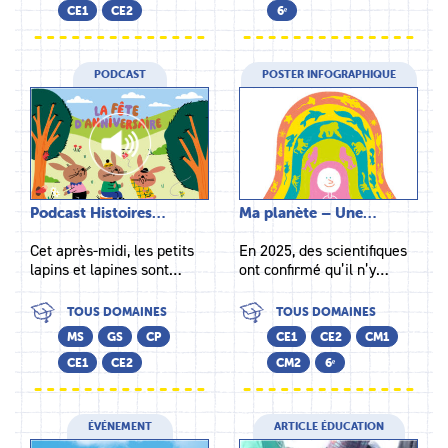
CE1
CE2
6ᵉ
PODCAST
POSTER INFOGRAPHIQUE
Podcast Histoires…
Ma planète – Une…
Cet après-midi, les petits
En 2025, des scientifiques
lapins et lapines sont…
ont confirmé qu’il n’y…
TOUS DOMAINES
TOUS DOMAINES
MS
GS
CP
CE1
CE2
CM1
CE1
CE2
CM2
6ᵉ
ÉVÉNEMENT
ARTICLE ÉDUCATION