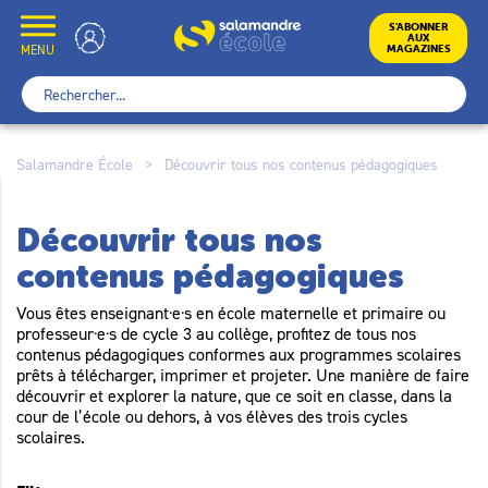
Skip
to
École
S’ABONNER
AUX
content
MENU
MAGAZINES
Rechercher :
Salamandre École
>
Découvrir tous nos contenus pédagogiques
Découvrir tous nos
contenus pédagogiques
Vous êtes enseignant·e·s en école maternelle et primaire ou
professeur·e·s de cycle 3 au collège, profitez de tous nos
contenus pédagogiques conformes aux programmes scolaires
prêts à télécharger, imprimer et projeter. Une manière de faire
découvrir et explorer la nature, que ce soit en classe, dans la
cour de l’école ou dehors, à vos élèves des trois cycles
scolaires.