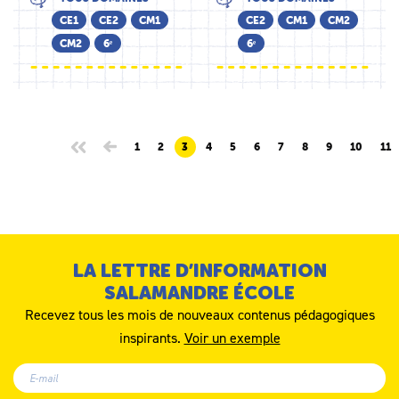
CE1
CE2
CM1
CE2
CM1
CM2
CM2
6ᵉ
6ᵉ
1
2
3
4
5
6
7
8
9
10
11
LA LETTRE D’INFORMATION
SALAMANDRE ÉCOLE
Recevez tous les mois de nouveaux contenus pédagogiques
inspirants.
Voir un exemple