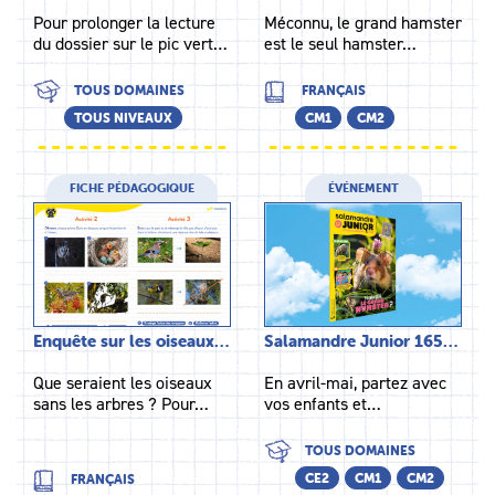
Pour prolonger la lecture
Méconnu, le grand hamster
du dossier sur le pic vert…
est le seul hamster…
TOUS DOMAINES
FRANÇAIS
TOUS NIVEAUX
CM1
CM2
FICHE PÉDAGOGIQUE
ÉVÉNEMENT
Enquête sur les oiseaux…
Salamandre Junior 165…
Que seraient les oiseaux
En avril-mai, partez avec
sans les arbres ? Pour…
vos enfants et…
TOUS DOMAINES
CE2
CM1
CM2
FRANÇAIS