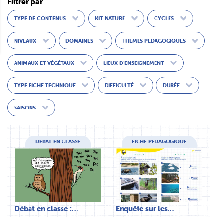
Filtrer par
TYPE DE CONTENUS
KIT NATURE
CYCLES
NIVEAUX
DOMAINES
THÈMES PÉDAGOGIQUES
ANIMAUX ET VÉGÉTAUX
LIEUX D’ENSEIGNEMENT
TYPE FICHE TECHNIQUE
DIFFICULTÉ
DURÉE
SAISONS
DÉBAT EN CLASSE
FICHE PÉDAGOGIQUE
Débat en classe :…
Enquête sur les…