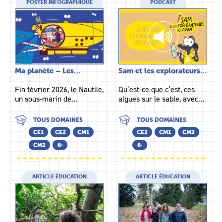
POSTER INFOGRAPHIQUE
PODCAST
Ma planète – Les…
Sam et les explorateurs…
Fin février 2026, le Nautile,
Qu’est-ce que c’est, ces
un sous-marin de…
algues sur le sable, avec…
TOUS DOMAINES
TOUS DOMAINES
CE1
CE2
CM1
CE2
CM1
CM2
CM2
6ᵉ
6ᵉ
ARTICLE ÉDUCATION
ARTICLE ÉDUCATION