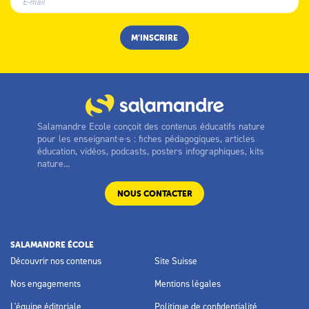
Salamandre Ecole conçoit des contenus éducatifs nature
pour les enseignant·e·s : fiches pédagogiques, articles
éducation, vidéos, podcasts, posters infographiques, kits
nature...
NOUS CONTACTER
SALAMANDRE ÉCOLE
Découvrir nos contenus
Site Suisse
Nos engagements
Mentions légales
L'équipe éditoriale
Politique de confidentialité