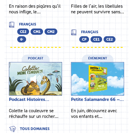
En raison des piqûres qu’il
Filles de l’air, les libellules
nous inflige, le…
ne peuvent survivre sans…
FRANÇAIS
CE2
CM1
CM2
FRANÇAIS
6ᵉ
CP
CE1
CE2
PODCAST
ÉVÉNEMENT
Podcast Histoires…
Petite Salamandre 66 –…
Colette la couleuvre se
En juin, découvrez avec
réchauffe sur un rocher…
vos enfants et…
TOUS DOMAINES