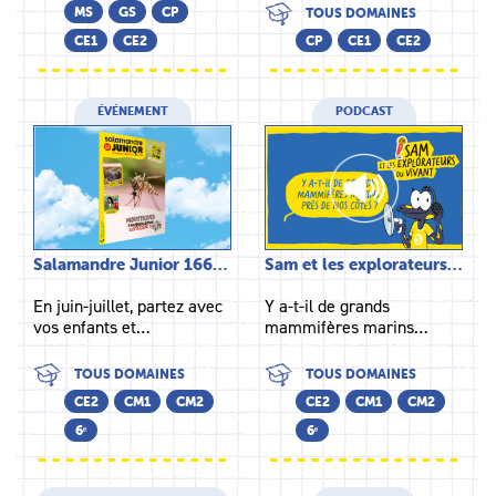
MS
GS
CP
TOUS DOMAINES
CE1
CE2
CP
CE1
CE2
ÉVÉNEMENT
PODCAST
Salamandre Junior 166…
Sam et les explorateurs…
En juin-juillet, partez avec
Y a-t-il de grands
vos enfants et…
mammifères marins…
TOUS DOMAINES
TOUS DOMAINES
CE2
CM1
CM2
CE2
CM1
CM2
6ᵉ
6ᵉ