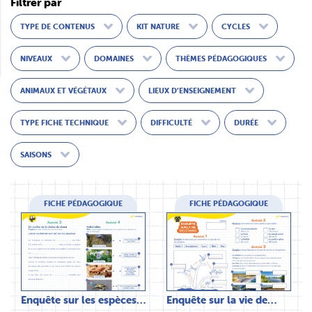
Filtrer par
TYPE DE CONTENUS
KIT NATURE
CYCLES
NIVEAUX
DOMAINES
THÈMES PÉDAGOGIQUES
ANIMAUX ET VÉGÉTAUX
LIEUX D’ENSEIGNEMENT
TYPE FICHE TECHNIQUE
DIFFICULTÉ
DURÉE
SAISONS
FICHE PÉDAGOGIQUE
FICHE PÉDAGOGIQUE
Enquête sur les espèces…
Enquête sur la vie de…