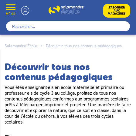
Skip
to
École
S’ABONNER
AUX
content
MENU
MAGAZINES
Rechercher :
Salamandre École
>
Découvrir tous nos contenus pédagogiques
Découvrir tous nos
contenus pédagogiques
Vous êtes enseignant·e·s en école maternelle et primaire ou
professeur·e·s de cycle 3 au collège, profitez de tous nos
contenus pédagogiques conformes aux programmes scolaires
prêts à télécharger, imprimer et projeter. Une manière de faire
découvrir et explorer la nature, que ce soit en classe, dans la
cour de l’école ou dehors, à vos élèves des trois cycles
scolaires.