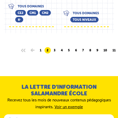
TOUS DOMAINES
CE2
CM1
CM2
TOUS DOMAINES
6ᵉ
TOUS NIVEAUX
1
2
3
4
5
6
7
8
9
10
11
LA LETTRE D’INFORMATION
SALAMANDRE ÉCOLE
Recevez tous les mois de nouveaux contenus pédagogiques
inspirants.
Voir un exemple