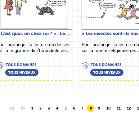
 C’est quoi, un chez soi ? » : Le…
« Les insectes sont-ils no
our prolonger la lecture du dossier
Pour prolonger la lecture du
ur la migration de l’hirondelle de…
sur la mante religieuse de
TOUS DOMAINES
TOUS DOMAINES
TOUS NIVEAUX
TOUS NIVEAUX
1
2
3
4
5
6
7
8
9
10
11
12
1