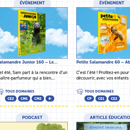
ÉVÉNEMENT
ÉVÉNEMENT
alamandre Junior 160 – Le…
Petite Salamandre 60 – Ab
et été, Sam part à la rencontre d’un
C’est l’été ! Profitez-en pour
aître-parfumeur qui a bien…
découvrir, avec vos enfant
TOUS DOMAINES
TOUS DOMAINES
CE2
CM1
CM2
6ᵉ
CP
CE1
CE2
PODCAST
ARTICLE ÉDUCATI