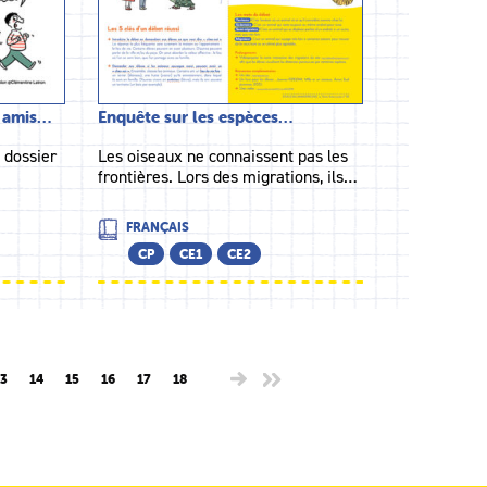
s amis…
Enquête sur les espèces…
 dossier
Les oiseaux ne connaissent pas les
…
frontières. Lors des migrations, ils…
FRANÇAIS
CP
CE1
CE2
3
14
15
16
17
18