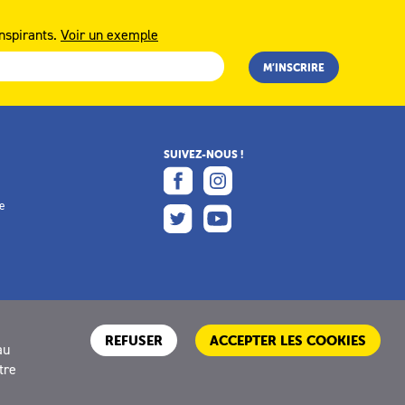
nspirants.
Voir un exemple
SUIVEZ-NOUS !
e
e
REFUSER
ACCEPTER LES COOKIES
au
tre