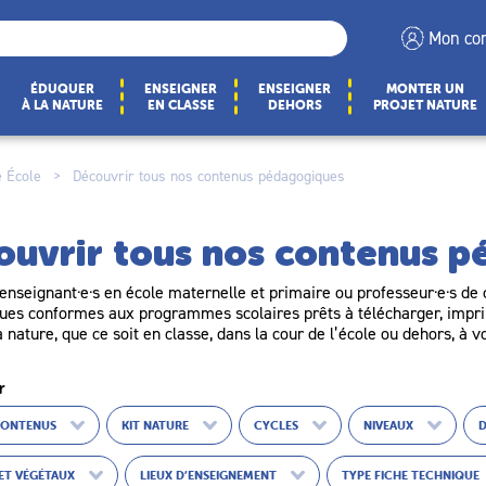
Mon co
ÉDUQUER
ENSEIGNER
ENSEIGNER
MONTER UN
À LA NATURE
EN CLASSE
DEHORS
PROJET NATURE
 École
>
Découvrir tous nos contenus pédagogiques
ouvrir tous nos contenus 
enseignant·e·s en école maternelle et primaire ou professeur·e·s de c
es conformes aux programmes scolaires prêts à télécharger, imprim
a nature, que ce soit en classe, dans la cour de l’école ou dehors, à v
r
CONTENUS
KIT NATURE
CYCLES
NIVEAUX
ET VÉGÉTAUX
LIEUX D’ENSEIGNEMENT
TYPE FICHE TECHNIQUE