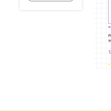
«
P
s