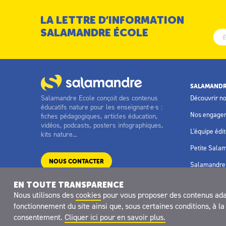
LA LETTRE D’INFORMATION
SALAMANDRE ÉCOLE
SALAMANDR
Salamandre Ecole conçoit des contenus
Découvrir n
éducatifs nature pour les enseignant·e·s :
Nos engage
fiches pédagogiques, articles éducation,
vidéos, podcasts, posters infographiques,
L'équipe édit
kits nature...
Petite Sala
NOUS CONTACTER
Salamandre 
EN TOUTE TRANSPARENCE
Nous utilisons des
cookies
pour vous proposer des contenus adapt
fonctionnement du site ainsi que, sous certaines conditions, à 
Site réalisé avec le soutien de
consentement.
Cliquer ici pour en savoir plus.