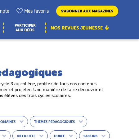
mpte
Mes favoris
S’ABONNER AUX MAGAZINES
PARTICIPER
NOS REVUES JEUNESSE
AUX DÉFIS
pédagogiques
ycle 3 au collège, profitez de tous nos contenus
er et projeter. Une manière de faire découvrir et
os élèves des trois cycles scolaires.
DOMAINES
THÈMES PÉDAGOGIQUES
DIFFICULTÉ
DURÉE
SAISONS