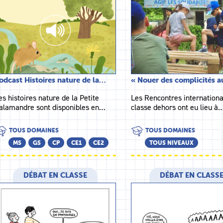
odcast Histoires nature de la…
« Nouer des complicités 
es histoires nature de la Petite
Les Rencontres internationa
alamandre sont disponibles en…
classe dehors ont eu lieu à
TOUS DOMAINES
TOUS DOMAINES
MS
GS
CP
CE1
CE2
TOUS NIVEAUX
DÉBAT EN CLASSE
DÉBAT EN CLASS