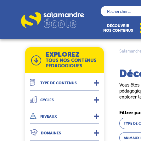
Skip
to
Rechercher :
content
École
DÉCOUVRIR
NOS CONTENUS
Salamandre
EXPLOREZ
TOUS NOS CONTENUS
PÉDAGOGIQUES
Déc
TYPE DE CONTENUS
Vous êtes 
pédagogiqu
explorer l
CYCLES
Filtrer pa
NIVEAUX
TYPE DE 
DOMAINES
ANIMAUX 