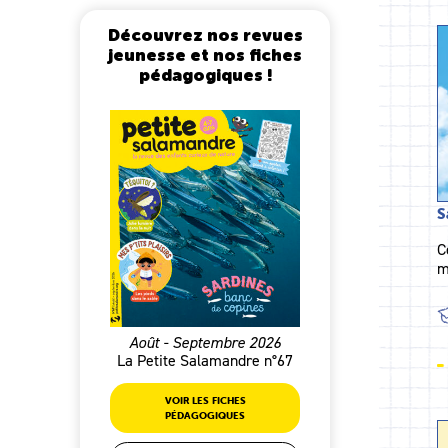
Découvrez nos revues
jeunesse et nos fiches
pédagogiques !
S
C
m
Août - Septembre 2026
La Petite Salamandre n°67
VOIR LES FICHES
PÉDAGOGIQUES