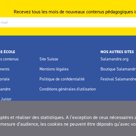
Recevez tous les mois de nouveaux contenus pédagogiques i
E ÉCOLE
NOS AUTRES SITES
os contenus
Site Suisse
Salamandre.org
ments
Mentions légales
Boutique Salamandr
oriale
Politique de confidentialité
Festival Salamandr
mandre
Conditions générales d'utilisation
Junior
és et réaliser des statistiques. A l’exception de ceux nécessaires 
la mesure d’audience, les cookies ne peuvent être déposés qu’avec vo