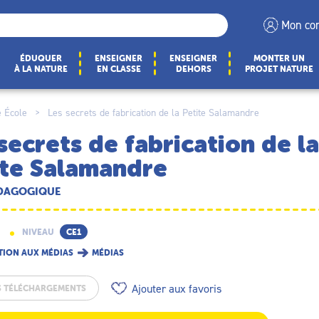
Mon co
ÉDUQUER
ENSEIGNER
ENSEIGNER
MONTER UN
À LA NATURE
EN CLASSE
DEHORS
PROJET NATURE
 École
>
Les secrets de fabrication de la Petite Salamandre
secrets de fabrication de la
ite Salamandre
ÉDAGOGIQUE
NIVEAU
CE1
TION AUX MÉDIAS
MÉDIAS
Ajouter aux favoris
S TÉLÉCHARGEMENTS