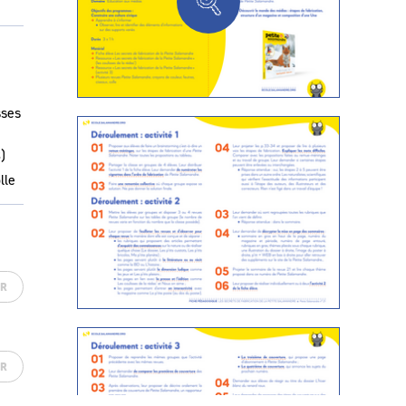
sses
)
lle
ER
ER