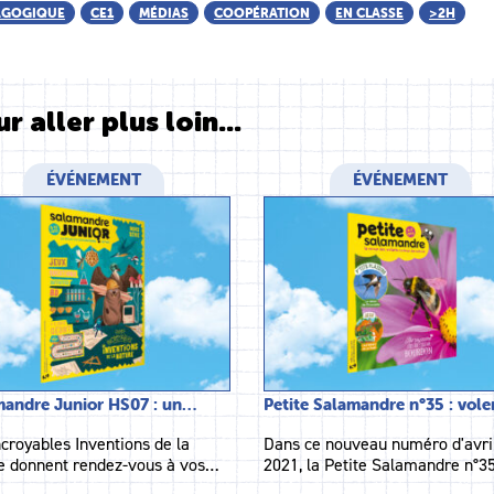
AGOGIQUE
CE1
MÉDIAS
COOPÉRATION
EN CLASSE
>2H
r aller plus loin...
ÉVÉNEMENT
ÉVÉNEMENT
mandre Junior HS07 : un…
Petite Salamandre n°35 : vole
ncroyables Inventions de la
Dans ce nouveau numéro d'avri
e donnent rendez-vous à vos…
2021, la Petite Salamandre n°