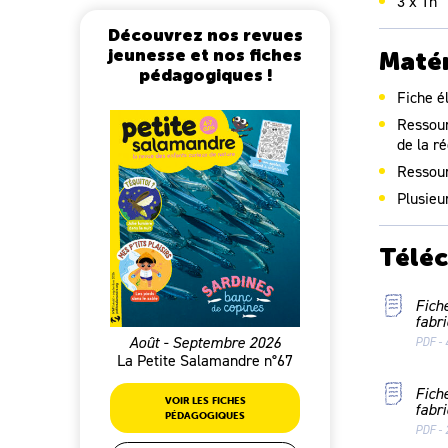
3 x 1h
Découvrez nos revues
jeunesse et nos fiches
Matér
pédagogiques !
Fiche é
Ressour
de la ré
Ressour
Plusieu
Télé
Fich
fabr
Août - Septembre 2026
PDF - 
La Petite Salamandre n°67
Fich
VOIR LES FICHES
fabr
PÉDAGOGIQUES
PDF - 