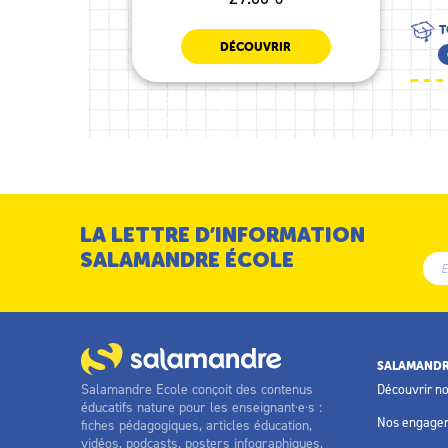
T
DÉCOUVRIR
LA LETTRE D’INFORMATION
SALAMANDRE ÉCOLE
SALAMANDR
Salamandre Ecole conçoit des contenus
Découvrir n
éducatifs nature pour les enseignant·e·s :
Nos engage
fiches pédagogiques, articles éducation,
vidéos, podcasts, posters infographiques,