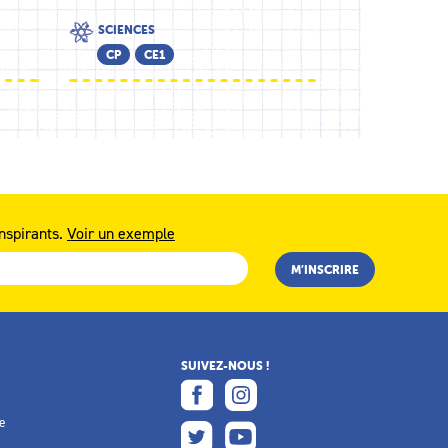
SCIENCES
CP
CE1
nspirants.
Voir un exemple
SUIVEZ-NOUS !
e