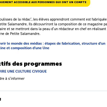
QUEMENT ACCESSIBLE AUX PERSONNES QUI ONT UN COMPTE
oulisses de la rédac’, les élèves apprendront comment est fabriquée
etite Salamandre. Ils découvriront la composition de ce magazine p
re et se mettront dans la peau d’un rédacteur en chef en réalisant 
Une de Petite Salamandre.
rir le monde des médias : étapes de fabrication, structure d’un
ine et composition d’une Une
tifs des programmes
IRE UNE CULTURE CIVIQUE
re à s’informer
r, lire et identifier des éléments d’informations sur des supports var
e