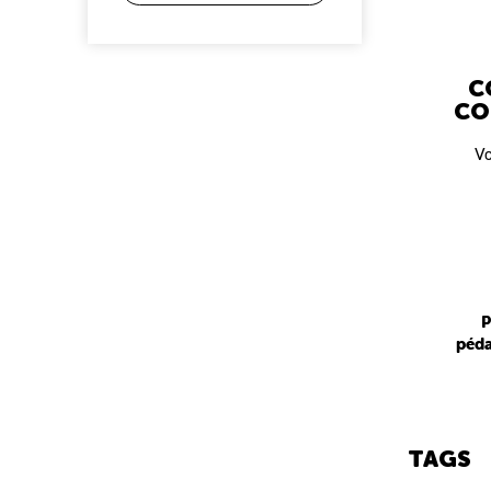
C
CO
Vo
P
péda
TAGS