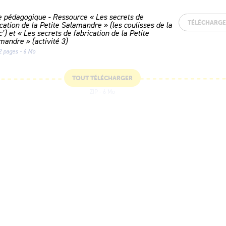
e pédagogique - Ressource « Les secrets de
TÉLÉCHARG
cation de la Petite Salamandre » (les coulisses de la
’) et « Les secrets de fabrication de la Petite
mandre » (activité 3)
2 pages - 6 Mo
TOUT TÉLÉCHARGER
ZIP - 6 Mo