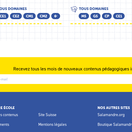
OUS DOMAINES
TOUS DOMAINES
CE1
CE2
CM1
CM2
6ᵉ
MS
GS
CP
CE1
Recevez tous les mois de nouveaux contenus pédagogiques i
E ÉCOLE
NOS AUTRES SITES
os contenus
Site Suisse
Salamandre.org
ments
Mentions légales
Boutique Salamandr