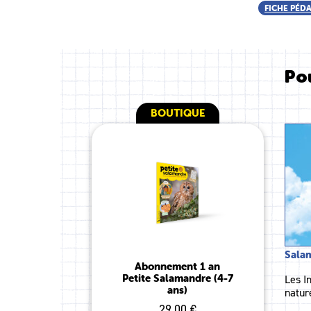
FICHE PÉD
Pou
BOUTIQUE
Sala
Abonnement 1 an
Petite Salamandre (4-7
Les I
ans)
natur
29.00 €