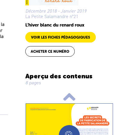
Décembre 2018 - Janvier 2019
La Petite Salamandre n°21
 la
L’hiver blanc du renard roux
ar
la
VOIR LES FICHES PÉDAGOGIQUES
ACHETER CE NUMÉRO
Aperçu des contenus
8 pages
iés