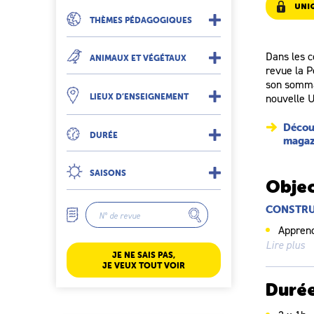
UNI
THÈMES PÉDAGOGIQUES
Dans les c
ANIMAUX ET VÉGÉTAUX
revue la P
son sommai
nouvelle 
LIEUX D’ENSEIGNEMENT
Découv
DURÉE
magaz
SAISONS
Objec
CONSTRU
Apprend
Lire plus
Observe
JE NE SAIS PAS,
JE VEUX TOUT VOIR
Duré