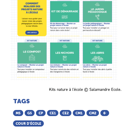
Kits nature à l'école © Salamandre Ecole.
TAGS
MS
GS
CP
CE1
CE2
CM1
CM2
6ᵉ
COUR D’ÉCOLE