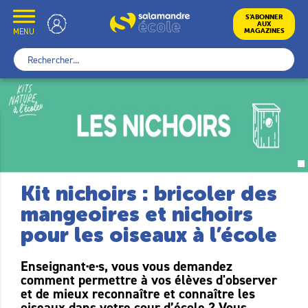
Skip
to
École
S’ABONNER
AUX
content
MENU
MAGAZINES
Rechercher :
Kit nichoirs : bricoler des
mangeoires et nichoirs
pour les oiseaux à l’école
Enseignant·e·s, vous vous demandez
comment permettre à vos élèves d'observer
et de mieux reconnaître et connaître les
oiseaux dans votre cour d’école ? Vous