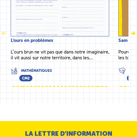
L’ours en problèmes
Sam et l
L’ours brun ne vit pas que dans notre imaginaire,
Pourquoi
il vit aussi sur notre territoire, dans les…
les tourb
MATHÉMATIQUES
TOU
CM2
CE2
LA LETTRE D’INFORMATION