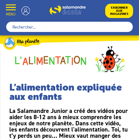
Skip
to
École
S’ABONNER
AUX
content
MENU
MAGAZINES
Rechercher :
L’alimentation expliquée
aux enfants
La Salamandre Junior a créé des vidéos pour
aider les 8-12 ans à mieux comprendre les
enjeux de notre planète. Dans cette vidéo,
les enfants découvrent l'alimentation. Toi, tu
t’y perds un peu… Mieux vaut manger des