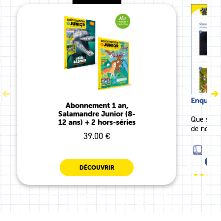
Enquête 
Abonnement 1 an,
Salamandre Junior (8-
Que serai
12 ans) + 2 hors-séries
de nombr
39.00 €
FRA
CE1
DÉCOUVRIR