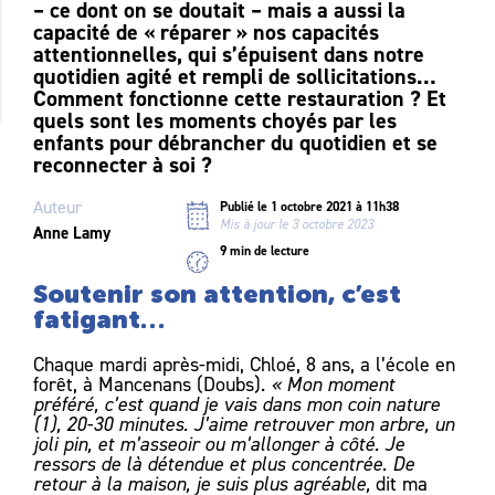
– ce dont on se doutait – mais a aussi la
capacité de « réparer » nos capacités
attentionnelles, qui s’épuisent dans notre
quotidien agité et rempli de sollicitations…
Comment fonctionne cette restauration ? Et
quels sont les moments choyés par les
enfants pour débrancher du quotidien et se
reconnecter à soi ?
Auteur
Publié le 1 octobre 2021 à 11h38
Mis à jour le 3 octobre 2023
Anne Lamy
9 min de lecture
Soutenir son attention, c’est
fatigant…
Chaque mardi après-midi, Chloé, 8 ans, a l’école en
forêt, à Mancenans (Doubs).
« Mon moment
préféré, c’est quand je vais dans mon coin nature
(1), 20-30 minutes. J’aime retrouver mon arbre, un
joli pin, et m’asseoir ou m’allonger à côté. Je
ressors de là détendue et plus concentrée. De
retour à la maison, je suis plus agréable,
dit ma