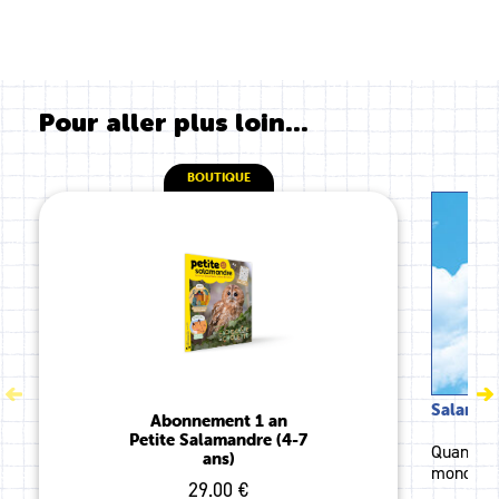
Pour aller plus loin...
BOUTIQUE
Salamand
Abonnement 1 an
Petite Salamandre (4-7
Quand les
ans)
monde le 
29.00 €