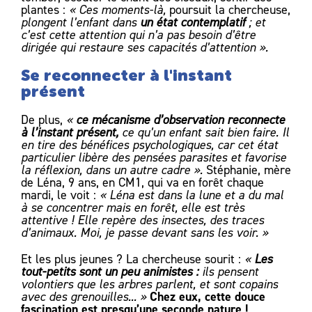
plantes :
« Ces moments-là,
poursuit la chercheuse,
plongent l’enfant dans
un état contemplatif
; et
c’est cette attention qui n’a pas besoin d’être
dirigée qui restaure ses capacités d’attention ».
Se reconnecter à l'instant
présent
De plus,
«
ce mécanisme d’observation reconnecte
à l’instant présent,
ce qu’un enfant sait bien faire. Il
en tire des bénéfices psychologiques, car cet état
particulier libère des pensées parasites et favorise
la réflexion, dans un autre cadre ».
Stéphanie, mère
de Léna, 9 ans, en CM1, qui va en forêt chaque
mardi, le voit :
« Léna est dans la lune et a du mal
à se concentrer mais en forêt, elle est très
attentive ! Elle repère des insectes, des traces
d’animaux. Moi, je passe devant sans les voir. »
Et les plus jeunes ? La chercheuse sourit :
«
Les
tout-petits sont un peu animistes :
ils pensent
volontiers que les arbres parlent, et sont copains
Chez eux,
cette douce
avec des grenouilles... »
fascination est presqu’une seconde nature !