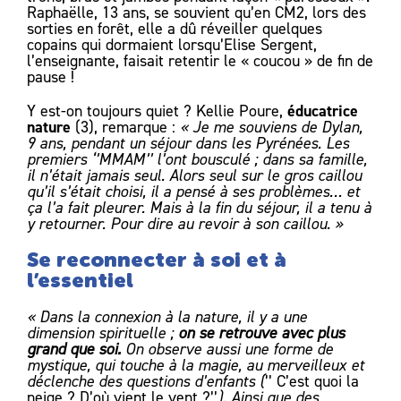
Raphaëlle, 13 ans, se souvient qu’en CM2, lors des
sorties en forêt, elle a dû réveiller quelques
copains qui dormaient lorsqu’Elise Sergent,
l’enseignante, faisait retentir le « coucou » de fin de
pause !
éducatrice
Y est-on toujours quiet ? Kellie Poure,
nature
(3), remarque :
« Je me souviens de Dylan,
9 ans, pendant un séjour dans les Pyrénées. Les
premiers ‘’MMAM’’ l’ont bousculé ; dans sa famille,
il n’était jamais seul. Alors seul sur le gros caillou
qu’il s’était choisi, il a pensé à ses problèmes… et
ça l’a fait pleurer. Mais à la fin du séjour, il a tenu à
y retourner. Pour dire au revoir à son caillou. »
Se reconnecter à soi et à
l’essentiel
« Dans la connexion à la nature, il y a une
dimension spirituelle ;
on se retrouve avec plus
grand que soi.
On observe aussi une forme de
mystique, qui touche à la magie, au merveilleux et
déclenche des questions d’enfants (
’’ C’est quoi la
neige ? D’où vient le vent ?’’
). Ainsi que des