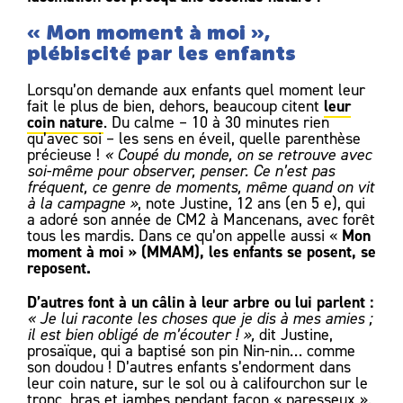
« Mon moment à moi »,
plébiscité par les enfants
Lorsqu’on demande aux enfants quel moment leur
leur
fait le plus de bien, dehors, beaucoup citent
coin nature
. Du calme – 10 à 30 minutes rien
qu’avec soi – les sens en éveil, quelle parenthèse
précieuse !
« Coupé du monde, on se retrouve avec
soi-même pour observer, penser. Ce n’est pas
fréquent, ce genre de moments, même quand on vit
à la campagne »
, note Justine, 12 ans (en 5 e), qui
a adoré son année de CM2 à Mancenans, avec forêt
Mon
tous les mardis. Dans ce qu’on appelle aussi «
moment à moi » (MMAM), les enfants se posent, se
reposent.
D’autres font à un câlin à leur arbre ou lui parlent :
« Je lui raconte les choses que je dis à mes amies ;
il est bien obligé de m’écouter ! »,
dit Justine,
prosaïque, qui a baptisé son pin Nin-nin… comme
son doudou ! D’autres enfants s’endorment dans
leur coin nature, sur le sol ou à califourchon sur le
tronc, bras et jambes pendant façon « paresseux ».