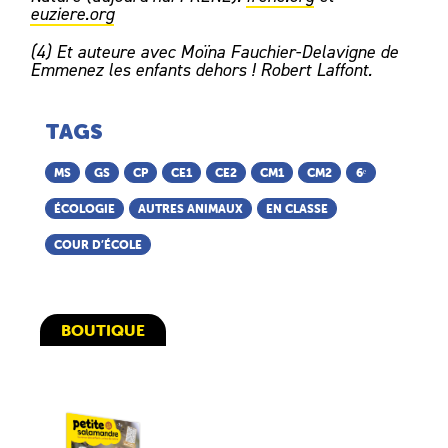
euziere.org
(4) Et auteure avec Moïna Fauchier-Delavigne de
Emmenez les enfants dehors ! Robert Laffont.
TAGS
MS
GS
CP
CE1
CE2
CM1
CM2
6ᵉ
ÉCOLOGIE
AUTRES ANIMAUX
EN CLASSE
COUR D’ÉCOLE
BOUTIQUE