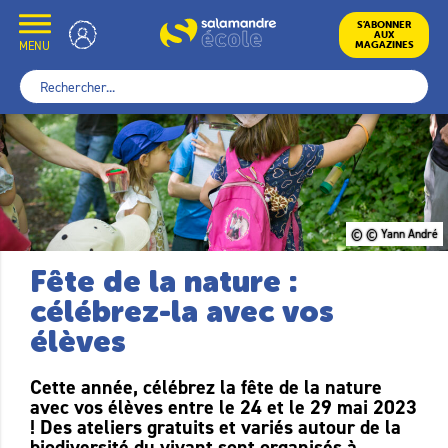
Skip
to
École
S’ABONNER
AUX
content
MENU
MAGAZINES
Rechercher :
© © Yann André
Fête de la nature :
célébrez-la avec vos
élèves
Cette année, célébrez la fête de la nature
avec vos élèves entre le 24 et le 29 mai 2023
! Des ateliers gratuits et variés autour de la
biodiversité du vivant sont organisés à