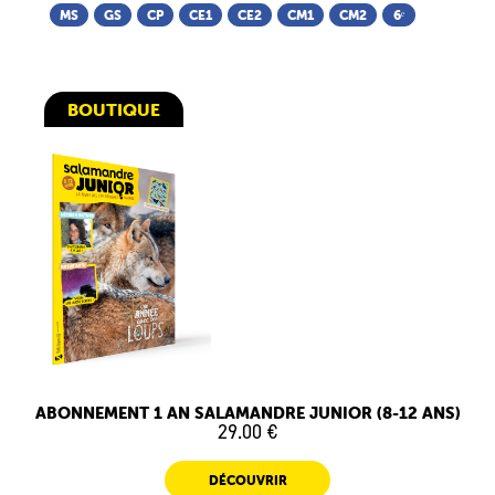
MS
GS
CP
CE1
CE2
CM1
CM2
6ᵉ
BOUTIQUE
ABONNEMENT 1 AN SALAMANDRE JUNIOR (8-12 ANS)
29.00 €
DÉCOUVRIR