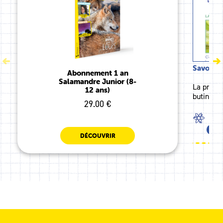
Savoir id
Abonnement 1 an
Salamandre Junior (8-
La prairi
12 ans)
butineurs
29.00 €
SCI
TOU
DÉCOUVRIR