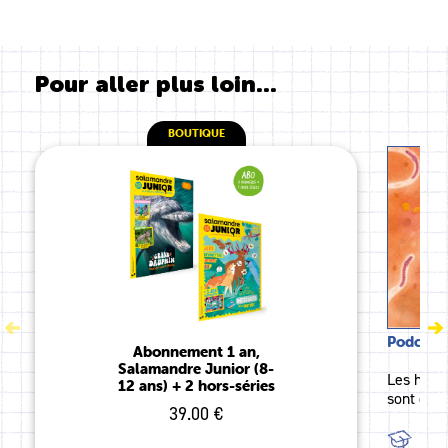
Pour aller plus loin...
BOUTIQUE
Podcast 
Abonnement 1 an,
Salamandre Junior (8-
Les histo
12 ans) + 2 hors-séries
sont disp
39.00 €
TOU