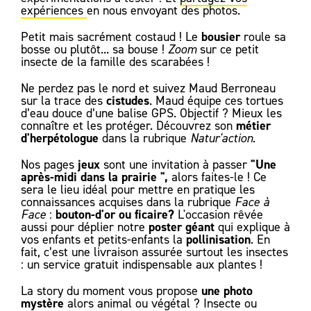
expériences
en nous envoyant des photos.
bousier
Petit mais sacrément costaud ! Le
roule sa
bosse ou plutôt... sa bouse !
Zoom
sur ce petit
insecte de la famille des scarabées !
Ne perdez pas le nord et suivez Maud Berroneau
cistudes
sur la trace des
. Maud équipe ces tortues
d’eau douce d’une balise GPS. Objectif ? Mieux les
métier
connaître et les protéger. Découvrez son
d'herpétologue
dans la rubrique
Natur'action
.
jeux
"Une
Nos pages
sont une invitation à passer
après-midi dans la prairie ",
alors faites-le ! Ce
sera le lieu idéal pour mettre en pratique les
connaissances acquises dans la rubrique
Face à
bouton-d'or ou ficaire?
Face
:
L'occasion rêvée
poster géant
aussi pour déplier notre
qui explique à
pollinisation
vos enfants et petits-enfants la
. En
fait, c’est une livraison assurée surtout les insectes
: un service gratuit indispensable aux plantes !
une photo
La story du moment vous propose
mystère
alors animal ou végétal ? Insecte ou