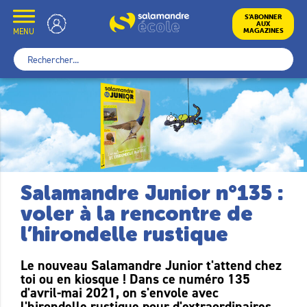
Skip
to
École
S’ABONNER
AUX
content
MENU
MAGAZINES
Rechercher :
Salamandre Junior n°135 :
voler à la rencontre de
l’hirondelle rustique
Le nouveau Salamandre Junior t'attend chez
toi ou en kiosque ! Dans ce numéro 135
d'avril-mai 2021, on s'envole avec
l'hirondelle rustique pour d'extraordinaires