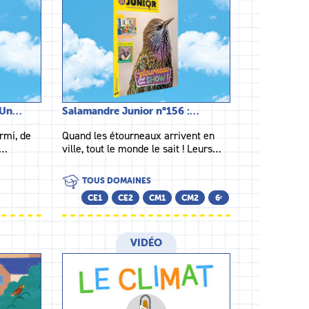
– Un…
Salamandre Junior n°156 :…
rmi, de
Quand les étourneaux arrivent en
e…
ville, tout le monde le sait ! Leurs…
TOUS DOMAINES
CE1
CE2
CM1
CM2
6ᵉ
VIDÉO