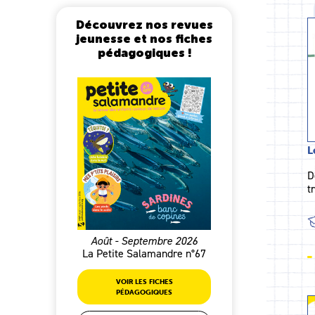
Découvrez nos revues
jeunesse et nos fiches
pédagogiques !
L
D
t
Août - Septembre 2026
La Petite Salamandre n°67
VOIR LES FICHES
PÉDAGOGIQUES