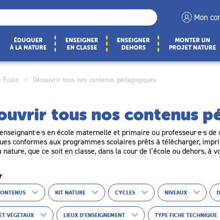
Mon co
ÉDUQUER
ENSEIGNER
ENSEIGNER
MONTER UN
À LA NATURE
EN CLASSE
DEHORS
PROJET NATURE
 École
>
Découvrir tous nos contenus pédagogiques
ouvrir tous nos contenus 
enseignant·e·s en école maternelle et primaire ou professeur·e·s de c
es conformes aux programmes scolaires prêts à télécharger, imprim
a nature, que ce soit en classe, dans la cour de l’école ou dehors, à v
r
CONTENUS
KIT NATURE
CYCLES
NIVEAUX
ET VÉGÉTAUX
LIEUX D’ENSEIGNEMENT
TYPE FICHE TECHNIQUE