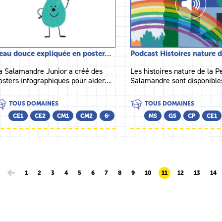
’eau douce expliquée en poster…
Podcast Histoires nature 
a Salamandre Junior a créé des
Les histoires nature de la Pe
osters infographiques pour aider…
Salamandre sont disponibl
TOUS DOMAINES
TOUS DOMAINES
CE1
CE2
CM1
CM2
6ᵉ
MS
GS
CP
CE1
1
2
3
4
5
6
7
8
9
10
11
12
13
14