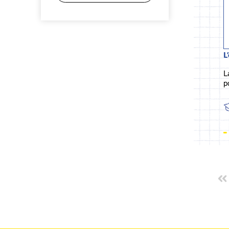
L
L
p