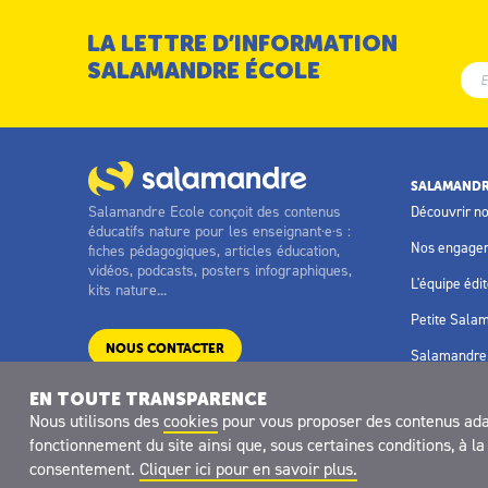
LA LETTRE D’INFORMATION
SALAMANDRE ÉCOLE
SALAMANDR
Salamandre Ecole conçoit des contenus
Découvrir n
éducatifs nature pour les enseignant·e·s :
Nos engage
fiches pédagogiques, articles éducation,
vidéos, podcasts, posters infographiques,
L'équipe édit
kits nature...
Petite Sala
NOUS CONTACTER
Salamandre 
EN TOUTE TRANSPARENCE
Nous utilisons des
cookies
pour vous proposer des contenus adapt
fonctionnement du site ainsi que, sous certaines conditions, à 
Site réalisé avec le soutien de
consentement.
Cliquer ici pour en savoir plus.