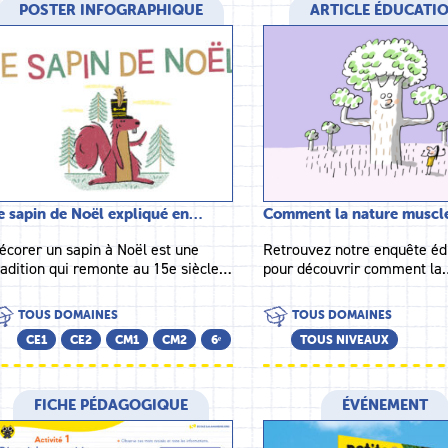
POSTER INFOGRAPHIQUE
ARTICLE ÉDUCATI
e sapin de Noël expliqué en…
Comment la nature musc
écorer un sapin à Noël est une
Retrouvez notre enquête éd
radition qui remonte au 15e siècle…
pour découvrir comment la
TOUS DOMAINES
TOUS DOMAINES
CE1
CE2
CM1
CM2
6ᵉ
TOUS NIVEAUX
FICHE PÉDAGOGIQUE
ÉVÉNEMENT