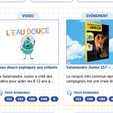
VIDÉO
ÉVÉNEMENT
’eau douce expliquée aux enfants
Salamandre Junior 157 –
a Salamandre Junior a créé des
Le renard, très commun dan
idéos pour aider les 8-12 ans à…
campagnes, est une vraie 
TOUS DOMAINES
TOUS DOMAINES
CE1
CE2
CM1
CM2
6ᵉ
CE2
CM1
CM2
6