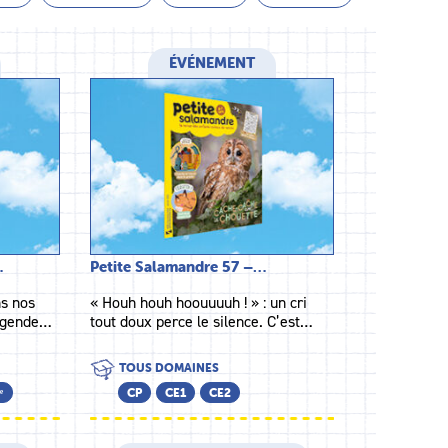
ÉVÉNEMENT
…
Petite Salamandre 57 –…
s nos
« Houh houh hoouuuuh ! » : un cri
légende…
tout doux perce le silence. C’est…
TOUS DOMAINES
ᵉ
CP
CE1
CE2