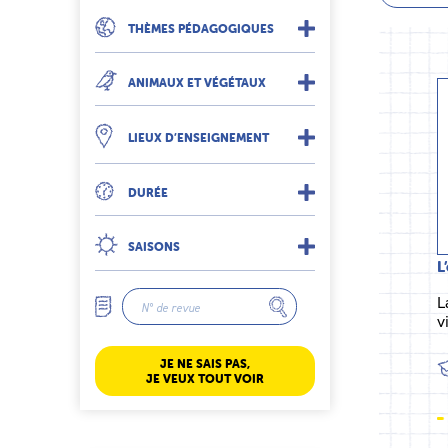
THÈMES PÉDAGOGIQUES
ANIMAUX ET VÉGÉTAUX
LIEUX D’ENSEIGNEMENT
DURÉE
SAISONS
L
L
v
JE NE SAIS PAS,
JE VEUX TOUT VOIR