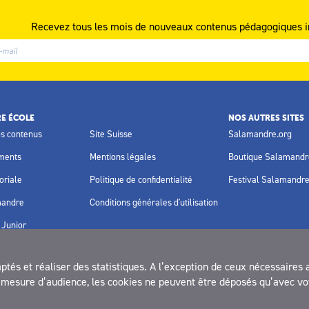
Recevez tous les mois de nouveaux contenus pédagogiques i
E ÉCOLE
NOS AUTRES SITES
os contenus
Site Suisse
Salamandre.org
ments
Mentions légales
Boutique Salamandr
oriale
Politique de confidentialité
Festival Salamandr
mandre
Conditions générales d'utilisation
Junior
és et réaliser des statistiques. A l’exception de ceux nécessaires 
la mesure d’audience, les cookies ne peuvent être déposés qu’avec vo