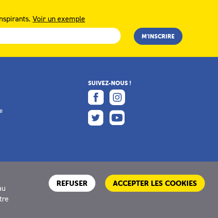
nspirants.
Voir un exemple
SUIVEZ-NOUS !
e
e
REFUSER
ACCEPTER LES COOKIES
au
tre