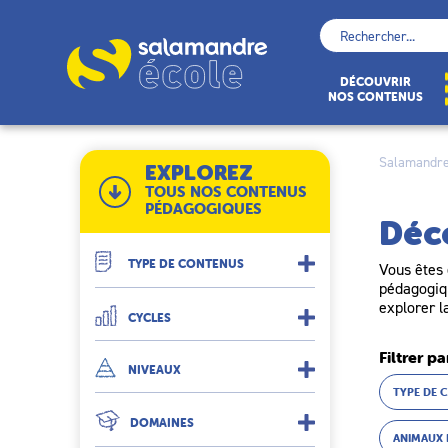
Skip
to
Rechercher :
content
École
DÉCOUVRIR
NOS CONTENUS
Salamandre
EXPLOREZ
TOUS NOS CONTENUS
PÉDAGOGIQUES
Déc
TYPE DE CONTENUS
Vous êtes 
pédagogiqu
explorer l
CYCLES
Filtrer pa
NIVEAUX
TYPE DE 
DOMAINES
ANIMAUX 