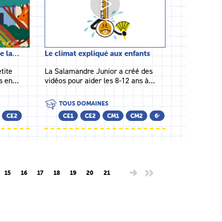
de la…
Le climat expliqué aux enfants
tite
La Salamandre Junior a créé des
es en…
vidéos pour aider les 8-12 ans à…
TOUS DOMAINES
CE2
CE1
CE2
CM1
CM2
6ᵉ
15
16
17
18
19
20
21