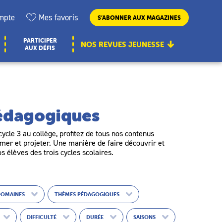
mpte
Mes favoris
S’ABONNER AUX MAGAZINES
PARTICIPER
NOS REVUES JEUNESSE
AUX DÉFIS
pédagogiques
ycle 3 au collège, profitez de tous nos contenus
er et projeter. Une manière de faire découvrir et
os élèves des trois cycles scolaires.
DOMAINES
THÈMES PÉDAGOGIQUES
DIFFICULTÉ
DURÉE
SAISONS