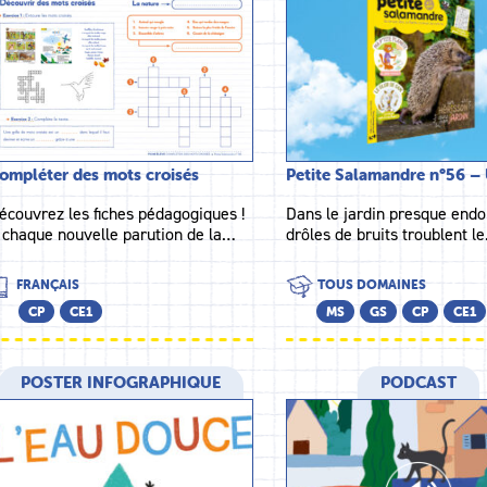
ompléter des mots croisés
Petite Salamandre n°56 
écouvrez les fiches pédagogiques !
Dans le jardin presque endo
 chaque nouvelle parution de la…
drôles de bruits troublent l
FRANÇAIS
TOUS DOMAINES
CP
CE1
MS
GS
CP
CE1
POSTER INFOGRAPHIQUE
PODCAST