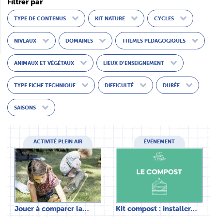
Filtrer par
TYPE DE CONTENUS
KIT NATURE
CYCLES
NIVEAUX
DOMAINES
THÈMES PÉDAGOGIQUES
ANIMAUX ET VÉGÉTAUX
LIEUX D’ENSEIGNEMENT
TYPE FICHE TECHNIQUE
DIFFICULTÉ
DURÉE
SAISONS
ACTIVITÉ PLEIN AIR
ÉVÉNEMENT
Jouer à comparer la…
Kit compost : installer…