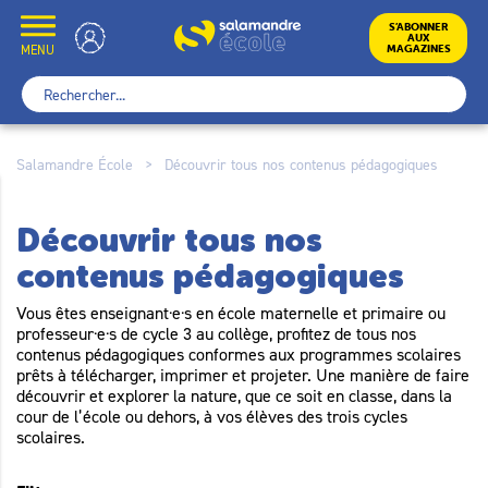
Skip
to
École
S’ABONNER
AUX
content
MENU
MAGAZINES
Rechercher :
Salamandre École
>
Découvrir tous nos contenus pédagogiques
Découvrir tous nos
contenus pédagogiques
Vous êtes enseignant·e·s en école maternelle et primaire ou
professeur·e·s de cycle 3 au collège, profitez de tous nos
contenus pédagogiques conformes aux programmes scolaires
prêts à télécharger, imprimer et projeter. Une manière de faire
découvrir et explorer la nature, que ce soit en classe, dans la
cour de l’école ou dehors, à vos élèves des trois cycles
scolaires.