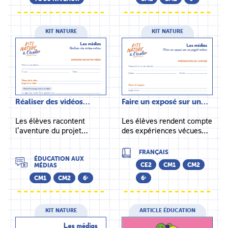
KIT NATURE
KIT NATURE
Réaliser des vidéos…
Faire un exposé sur un…
Les élèves racontent
Les élèves rendent compte
l’aventure du projet…
des expériences vécues…
FRANÇAIS
ÉDUCATION AUX
CE2
CM1
CM2
MÉDIAS
CM1
CM2
6ᵉ
6ᵉ
KIT NATURE
ARTICLE ÉDUCATION