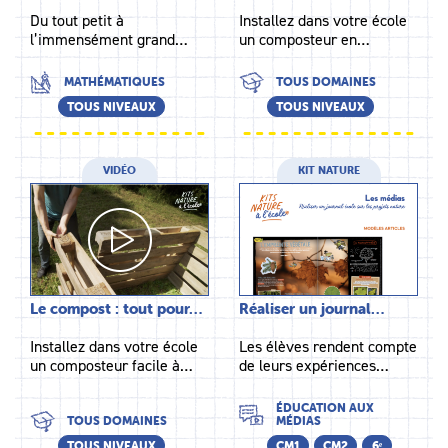
Du tout petit à
Installez dans votre école
l’immensément grand…
un composteur en…
MATHÉMATIQUES
TOUS DOMAINES
TOUS NIVEAUX
TOUS NIVEAUX
VIDÉO
KIT NATURE
Le compost : tout pour…
Réaliser un journal…
Installez dans votre école
Les élèves rendent compte
un composteur facile à…
de leurs expériences…
ÉDUCATION AUX
TOUS DOMAINES
MÉDIAS
TOUS NIVEAUX
CM1
CM2
6ᵉ