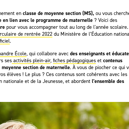
classe de moyenne section (MS),
gnement en
ou vous cherch
e en lien avec le programme de maternelle
? Voici des
ure
pour vous accompagner tout au long de l'année scolaire.
irculaire de rentrée 2022
du Ministère de l’Éducation nationa
iciel
.
des enseignants et éducate
andre École
, qui collabore avec
contenus
rs ses
activités plein-air
,
fiches pédagogiques
et
e moyenne section de maternelle
. À vous de piocher ce qui 
 vos élèves ! Le plus ? Ces contenus sont cohérents avec les
l’ensemble des
on nationale et de la Jeunesse, et abordent