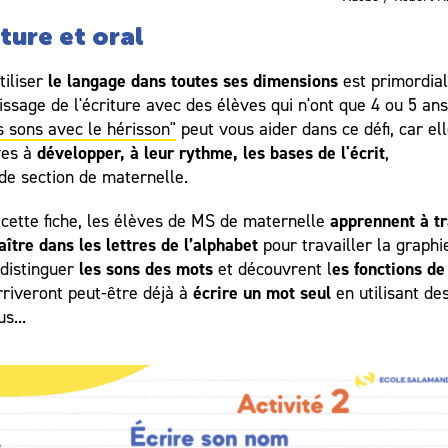
iture et oral
le langage dans toutes ses dimensions
tiliser
est primordial
issage de l'écriture avec des élèves qui n'ont que 4 ou 5 ans.
s sons avec le hérisson"
peut vous aider dans ce défi, car el
développer, à leur rythme, les bases de l'écrit
ves à
,
de section de maternelle.
apprennent à t
 cette fiche, les élèves de MS de maternelle
ître dans les lettres de l’alphabet
pour travailler la graphie
les sons des mots
es fonctions de
distinguer
et découvrent l
écrire un mot seul
 arriveront peut-être déjà à
en utilisant de
s...