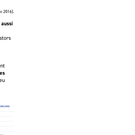
v 2016).
 aussi
stors
ont
des
peu