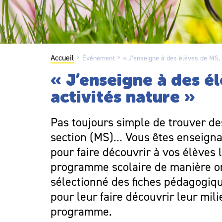
Accueil
>
>
Événement
« J’enseigne à des élèves de MS, 
« J’enseigne à des é
activités nature »
Pas toujours simple de trouver de
section (MS)... Vous êtes enseign
pour faire découvrir à vos élèves 
programme scolaire de manière or
sélectionné des fiches pédagogiq
pour leur faire découvrir leur mili
programme.