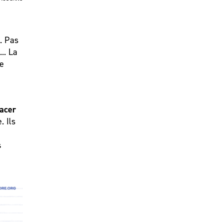
. Pas
.. La
le
racer
. Ils
s