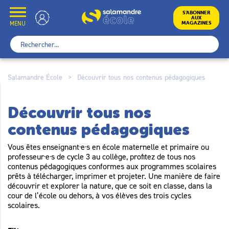
Skip
to
École
S’ABONNER
AUX
content
MENU
MAGAZINES
Rechercher :
Salamandre École
>
Découvrir tous nos contenus pédagogiques
Découvrir tous nos
contenus pédagogiques
Vous êtes enseignant·e·s en école maternelle et primaire ou
professeur·e·s de cycle 3 au collège, profitez de tous nos
contenus pédagogiques conformes aux programmes scolaires
prêts à télécharger, imprimer et projeter. Une manière de faire
découvrir et explorer la nature, que ce soit en classe, dans la
cour de l’école ou dehors, à vos élèves des trois cycles
scolaires.