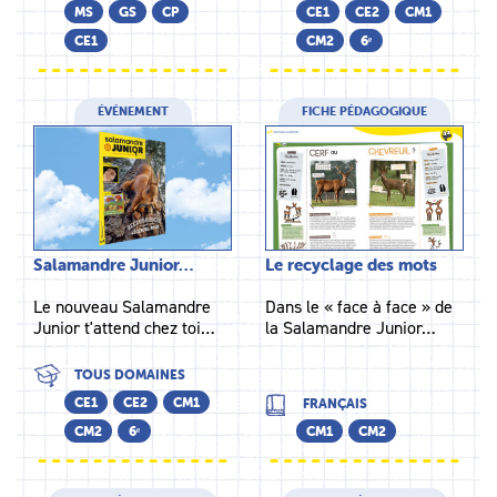
MS
GS
CP
CE1
CE2
CM1
CE1
CM2
6ᵉ
ÉVÉNEMENT
FICHE PÉDAGOGIQUE
Salamandre Junior…
Le recyclage des mots
Le nouveau Salamandre
Dans le « face à face » de
Junior t'attend chez toi…
la Salamandre Junior…
TOUS DOMAINES
CE1
CE2
CM1
FRANÇAIS
CM2
6ᵉ
CM1
CM2