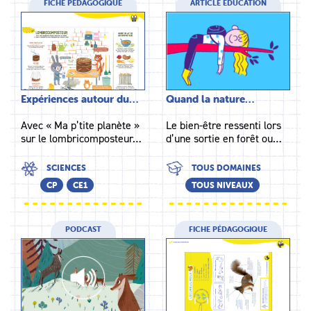
FICHE PÉDAGOGIQUE
ARTICLE ÉDUCATION
Expériences autour du…
Quand la nature…
Avec « Ma p’tite planète »
Le bien-être ressenti lors
sur le lombricomposteur…
d’une sortie en forêt ou…
SCIENCES
TOUS DOMAINES
CP
CE1
TOUS NIVEAUX
PODCAST
FICHE PÉDAGOGIQUE