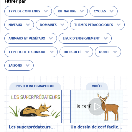
Filtrer par
TYPE DE CONTENUS
KIT NATURE
CYCLES
NIVEAUX
DOMAINES
THÈMES PÉDAGOGIQUES
ANIMAUX ET VÉGÉTAUX
LIEUX D’ENSEIGNEMENT
TYPE FICHE TECHNIQUE
DIFFICULTÉ
DURÉE
SAISONS
POSTER INFOGRAPHIQUE
VIDÉO
Les superprédateurs…
Un dessin de cerf facile…