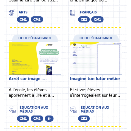
ARTS
FRANÇAIS
CM1
CM2
CE2
CM1
FICHE PÉDAGOGIQUE
FICHE PÉDAGOGIQUE
Arrêt sur image :…
Imagine ton futur métier
À l’école, les élèves
Et si vos élèves
apprennent à lire et à…
s’interrogeaient sur leur…
ÉDUCATION AUX
ÉDUCATION AUX
MÉDIAS
MÉDIAS
CM1
CM2
6ᵉ
CE2