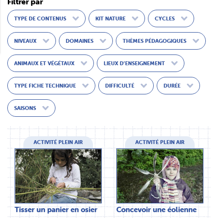
Filtrer par
TYPE DE CONTENUS
KIT NATURE
CYCLES
NIVEAUX
DOMAINES
THÈMES PÉDAGOGIQUES
ANIMAUX ET VÉGÉTAUX
LIEUX D’ENSEIGNEMENT
TYPE FICHE TECHNIQUE
DIFFICULTÉ
DURÉE
SAISONS
ACTIVITÉ PLEIN AIR
ACTIVITÉ PLEIN AIR
Tisser un panier en osier
Concevoir une éolienne