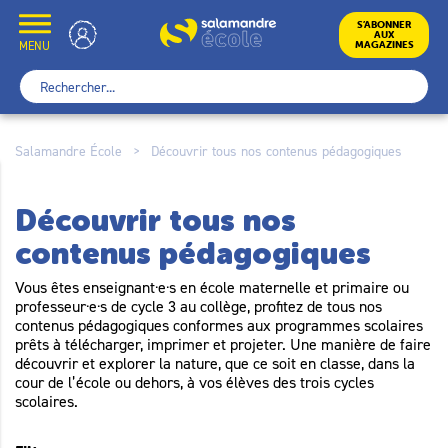
Skip
to
École
S’ABONNER
AUX
content
MENU
MAGAZINES
Rechercher :
Salamandre École
>
Découvrir tous nos contenus pédagogiques
Découvrir tous nos
contenus pédagogiques
Vous êtes enseignant·e·s en école maternelle et primaire ou
professeur·e·s de cycle 3 au collège, profitez de tous nos
contenus pédagogiques conformes aux programmes scolaires
prêts à télécharger, imprimer et projeter. Une manière de faire
découvrir et explorer la nature, que ce soit en classe, dans la
cour de l’école ou dehors, à vos élèves des trois cycles
scolaires.