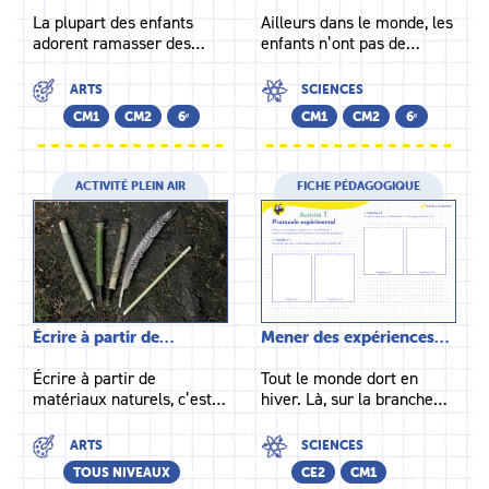
La plupart des enfants
Ailleurs dans le monde, les
adorent ramasser des…
enfants n’ont pas de…
ARTS
SCIENCES
CM1
CM2
6ᵉ
CM1
CM2
6ᵉ
ACTIVITÉ PLEIN AIR
FICHE PÉDAGOGIQUE
Écrire à partir de…
Mener des expériences…
Écrire à partir de
Tout le monde dort en
matériaux naturels, c’est…
hiver. Là, sur la branche…
ARTS
SCIENCES
TOUS NIVEAUX
CE2
CM1